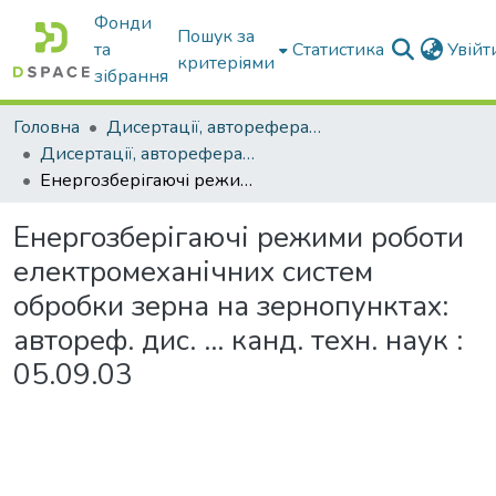
Фонди
Пошук за
та
Статистика
Увій
критеріями
зібрання
Головна
Дисертації, автореферати дисертацій
Дисертації, автореферати дисертацій
Енергозберігаючі режими роботи електромеханічних систем обробки зерна на зернопунктах: автореф. дис. ... канд. техн. наук : 05.09.03
Енергозберігаючі режими роботи
електромеханічних систем
обробки зерна на зернопунктах:
автореф. дис. ... канд. техн. наук :
05.09.03