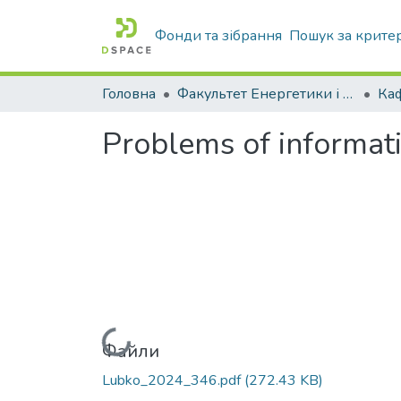
Фонди та зібрання
Пошук за крите
Головна
Факультет Енергетики і комп'ютерних технологій
Problems of informati
Вантажиться...
Файли
Lubko_2024_346.pdf
(272.43 KB)