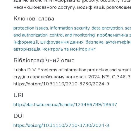
здатно захистити інформацію (роботу, особисту, тощо
несанкціонованого доступу, модифікації, розголош
Ключові слова
protection issues
,
information security
,
data encryption
,
sec
and authorization
,
control and monitoring
,
проблематика 
інформації
,
шифрування даних
,
безпека
,
аутентифік
авторизація
,
контроль та моніторинг
Бібліографічний опис
Lubko D. V. Problems of information protection and securi
студії в європейському контексті. 2024. №9. С. 346-3
https://doi.org/10.31110/2710-3730/2024-9
URI
http://elar.tsatu.edu.ua/handle/123456789/18647
DOI
https://doi.org/10.31110/2710-3730/2024-9