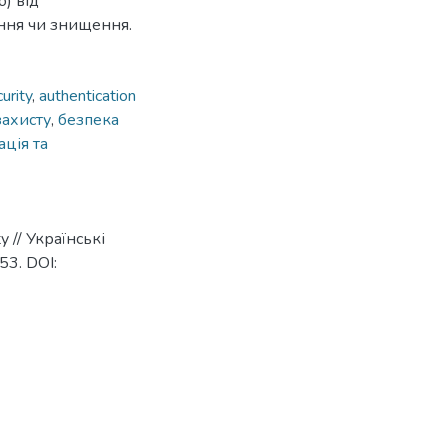
) від
ення чи знищення.
urity
,
authentication
захисту
,
безпека
ація та
ty // Українські
53. DOI: