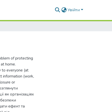
Увійти
roblem of protecting
d at home.
y to everyone (at
t information (work,
losure or
розглянути
ї як організаціях
 безпеки
дати ефект та