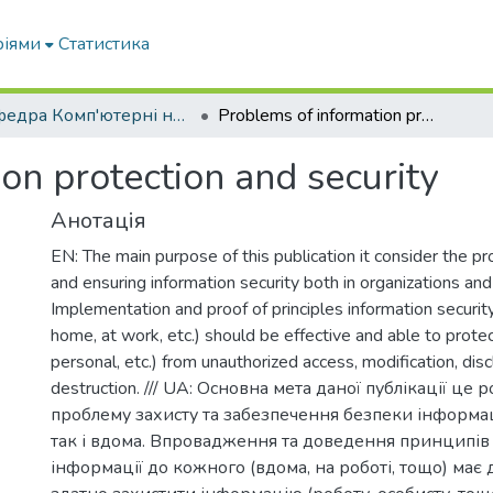
ріями
Статистика
Кафедра Комп'ютерні науки
Problems of information protection and security
on protection and security
Анотація
EN: The main purpose of this publication it consider the p
and ensuring information security both in organizations an
Implementation and proof of principles information securit
home, at work, etc.) should be effective and able to protec
personal, etc.) from unauthorized access, modification, disc
destruction. /// UA: Основна мета даної публікації це 
проблему захисту та забезпечення безпеки інформаці
так і вдома. Впровадження та доведення принципів
інформації до кожного (вдома, на роботі, тощо) має 