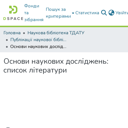
Фонди
Пошук за
та
Статистика
Увій
критеріями
зібрання
Головна
Наукова бібліотека ТДАТУ
Публікації наукової бібліотеки
Основи наукових досліджень: список літератури
Основи наукових досліджень:
список літератури