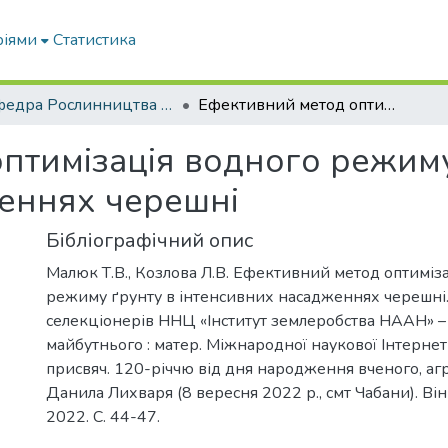
ріями
Статистика
Кафедра Рослинництва та садівництва ім. професора В.В. Калитки
Ефективний метод оптимізація водного режиму ґрунту в інтенсивних насадженнях черешні
птимізація водного режиму
еннях черешні
Бібліографічний опис
Малюк Т.В., Козлова Л.В. Ефективний метод оптиміз
режиму ґрунту в інтенсивних насадженнях черешні.
селекціонерів ННЦ «Інститут землеробства НААН» – 
майбутнього : матер. Міжнародної наукової Інтерне
присвяч. 120-річчю від дня народження вченого, агр
Данила Лихваря (8 вересня 2022 р., смт Чабани). Ві
2022. С. 44-47.