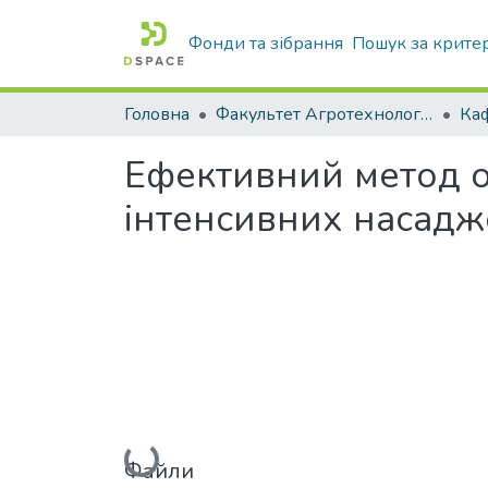
Фонди та зібрання
Пошук за крите
Головна
Факультет Агротехнологій та екології
Ефективний метод о
інтенсивних насадж
Вантажиться...
Файли