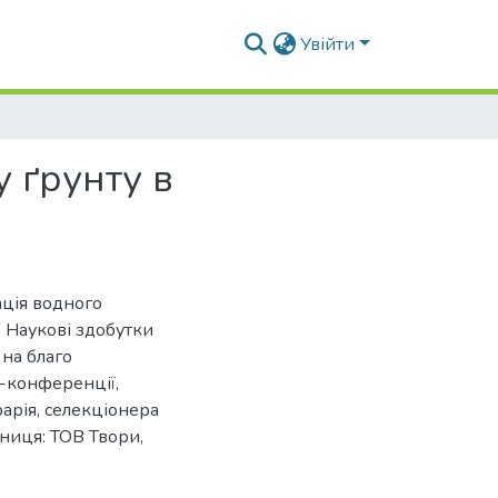
Увійти
 ґрунту в
ація водного
 Наукові здобутки
на благо
т-конференції,
арія, селекціонера
нниця: ТОВ Твори,