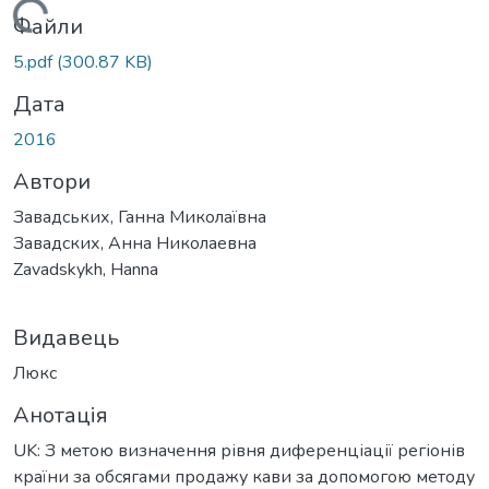
житься...
Файли
5.pdf
(300.87 KB)
Дата
2016
Автори
Завадських, Ганна Миколаївна
Завадских, Анна Николаевна
Zavadskykh, Hanna
Видавець
Люкс
Анотація
UK: З метою визначення рівня диференціації регіонів
країни за обсягами продажу кави за допомогою методу