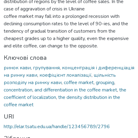
distribution of regions by the level of coffee sales. In the
case of aggravation of crisis in Ukraine
coffee market may fall into a prolonged recession with
declining consumption rates to the level of 90-ies, and the
tendency of gradual transition of customers from the
cheapest grades up to a higher quality, even the expensive
and elite coffee, can change to the opposite.
Ключові слова
ринок кави
,
групування
,
концентрація і диференціація
на ринку кави
,
коефіцієнт локалізації
,
щільність
розподілу на ринку кави
,
coffee market
,
grouping
,
concentration
,
and differentiation in the coffee market
,
the
coefficient of localization
,
the density distribution in the
coffee market
URI
http://elar.tsatu.edu.ua/handle/123456789/2796