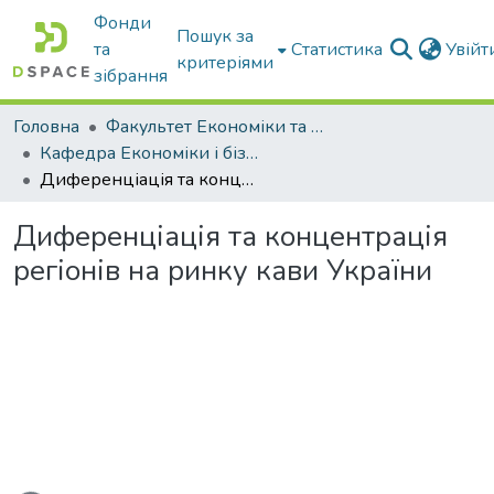
Фонди
Пошук за
та
Статистика
Увій
критеріями
зібрання
Головна
Факультет Економіки та бізнесу
Кафедра Економіки і бізнесу
Диференціація та концентрація регіонів на ринку кави України
Диференціація та концентрація
регіонів на ринку кави України