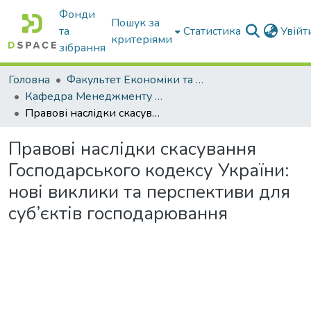
Фонди
Пошук за
та
Статистика
Увій
критеріями
зібрання
Головна
Факультет Економіки та бізнесу
Кафедра Менеджменту та публічного адміністрування
Правові наслідки скасування Господарського кодексу України: нові виклики та перспективи для суб’єктів господарювання
Правові наслідки скасування
Господарського кодексу України:
нові виклики та перспективи для
суб’єктів господарювання