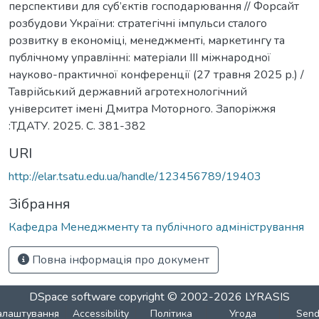
перспективи для суб’єктів господарювання // Форсайт
розбудови України: стратегічні імпульси сталого
розвитку в економіці, менеджменті, маркетингу та
публічному управлінні: матеріали ІІІ міжнародної
науково-практичної конференції (27 травня 2025 р.) /
Таврійський державний агротехнологічний
університет імені Дмитра Моторного. Запоріжжя
:ТДАТУ. 2025. С. 381-382
URI
http://elar.tsatu.edu.ua/handle/123456789/19403
Зібрання
Кафедра Менеджменту та публічного адміністрування
Повна інформація про документ
DSpace software
copyright © 2002-2026
LYRASIS
алаштування
Accessibility
Політика
Угода
Sen