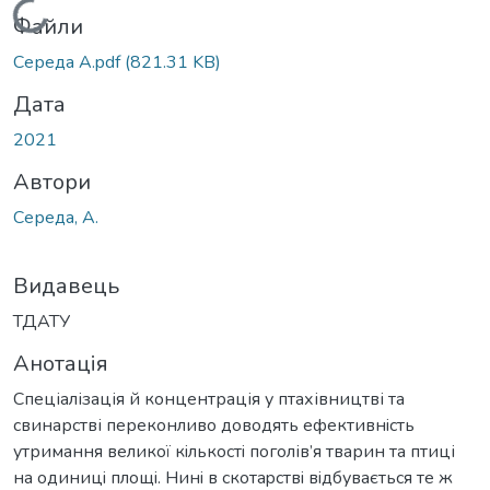
Вантажиться...
Файли
Середа А.pdf
(821.31 KB)
Дата
2021
Автори
Середа, А.
Видавець
ТДАТУ
Анотація
Спеціалізація й концентрація у птахівництві та
свинарстві переконливо доводять ефективнiсть
утримання великої кiлькостi поголів’я тварин та птиці
на одиницi площi. Нинi в cкoтapcтвi вiдбувається те ж