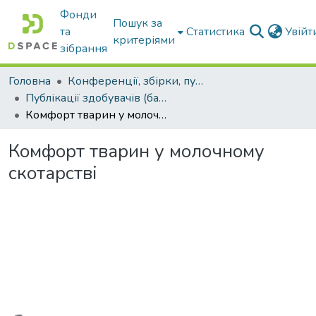
Фонди
Пошук за
та
Статистика
Увій
критеріями
зібрання
Головна
Конференції, збірки, публікації молодих вчених і здобувачів : магістрів, бакалаврів, аспірантів.
Публікації здобувачів (бакалаврів. магістрів, аспірантів)
Комфорт тварин у молочному скотарстві
Комфорт тварин у молочному
скотарстві