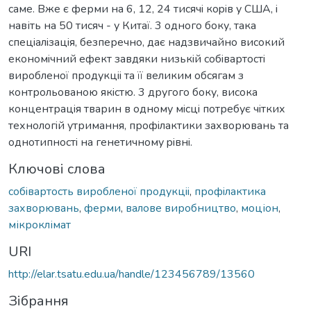
саме. Вже є ферми на 6, 12, 24 тисячi коpiв у США, i
навіть на 50 тисяч - у Китaї. 3 одного боку, така
спецiалiзацiя, безперечно, дaє надзвичайно високий
економiчний ефект завдяки низькiй собiвартостi
виробленої продукцii та її великим обсягам з
контрольованою якiстю. 3 другого боку, висока
концентрацiя тварин в одному мicцi потребує чiтких
технологiй утримання, профiлактики захворювань та
однотипностi на генетичному piвнi.
Ключові слова
собiвартость виробленої продукцii
,
профiлактика
захворювань
,
ферми
,
валове виробництво
,
моціон
,
мікроклімат
URI
http://elar.tsatu.edu.ua/handle/123456789/13560
Зібрання