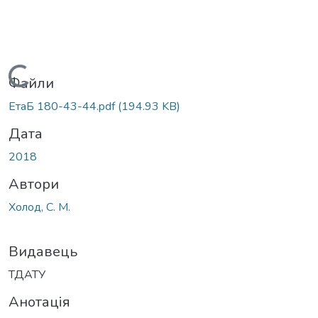
Вантажиться...
Файли
ЕтаБ 180-43-44.pdf
(194.93 KB)
Дата
2018
Автори
Холод, С. М.
Видавець
ТДАТУ
Анотація