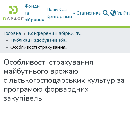
Фонди
Пошук за
та
Статистика
Увій
критеріями
зібрання
Головна
Конференції, збірки, публікації молодих вчених і здобувачів : магістрів, бакалаврів, аспірантів.
Публікації здобувачів (бакалаврів. магістрів, аспірантів)
Особливості страхування майбутнього врожаю сільськогосподарських культур за програмою форвардних закупівель
Особливості страхування
майбутнього врожаю
сільськогосподарських культур за
програмою форвардних
закупівель