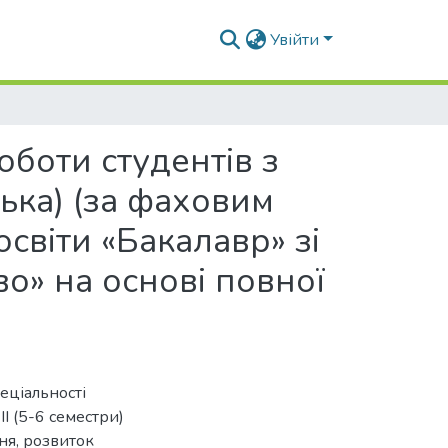
Увійти
оботи студентів з
ька) (за фаховим
світи «Бакалавр» зі
во» на основі повної
еціальності
ІІ (5-6 семестри)
ня, розвиток