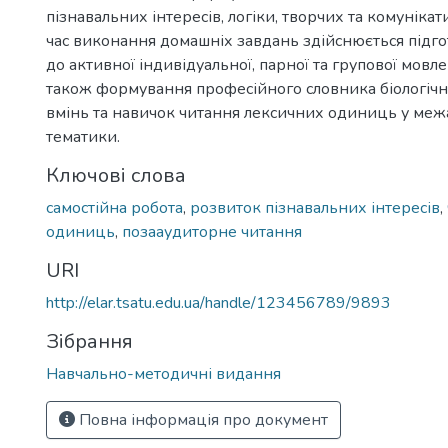
пізнавальних інтересів, логіки, творчих та комуніка
час виконання домашніх завдань здійснюється підго
до активної індивідуальної, парної та групової мовлен
також формування професійного словника біологічної
вмінь та навичок читання лексичних одиниць у меж
тематики.
Ключові слова
самостійна робота
,
розвиток пізнавальних інтересів
,
одиниць
,
позааудиторне читання
URI
http://elar.tsatu.edu.ua/handle/123456789/9893
Зібрання
Навчально-методичні видання
Повна інформація про документ