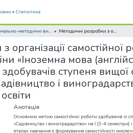
ріями
Статистика
Навчально-методичні видання
Методичні розробки з організації самостійної роботи студентів з навчальної дисципліни «Іноземна мова (англійська) (за фаховим спрямуванням)» для здобувачів ступеня вищої освіти «Бакалавр» зі спеціальності 203 «Садівництво і виноградарство» на основі повної загальної середньої освіти
з організації самостійної р
ни «Іноземна мова (англійс
здобувачів ступеня вищої о
Садівництво і виноградарст
 освіти
Анотація
Основною метою самостійної роботи здобувачів зі сп
«Садівництво і виноградарство» на І (3-4 семестри) і 
етапах навчання є формування самостійності мислен