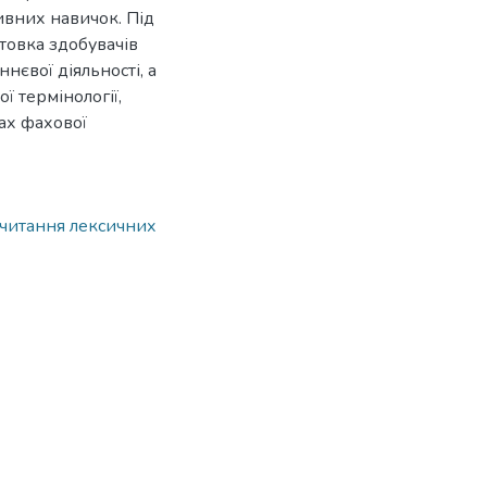
тивних навичок. Під
товка здобувачів
нєвої діяльності, а
 термінології,
ах фахової
читання лексичних