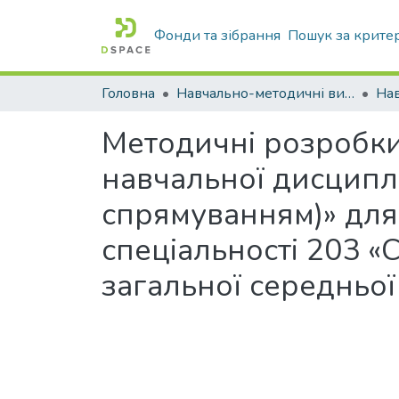
Фонди та зібрання
Пошук за крите
Головна
Навчально-методичні видання
Методичні розробки 
навчальної дисциплі
спрямуванням)» для 
спеціальності 203 «
загальної середньої