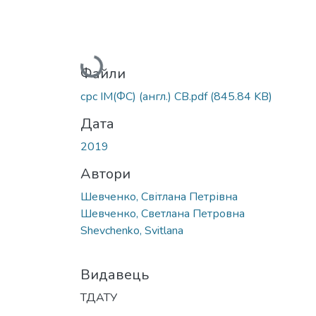
Вантажиться...
Файли
срс ІМ(ФС) (англ.) СВ.pdf
(845.84 KB)
Дата
2019
Автори
Шевченко, Світлана Петрівна
Шевченко, Светлана Петровна
Shevchenko, Svitlana
Видавець
ТДАТУ