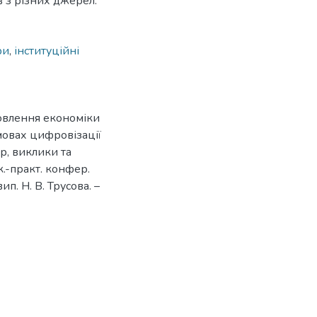
в з різних джерел.
ри
,
інституційні
новлення економіки
умовах цифровізації
р, виклики та
к.-практ. конфер.
п. Н. В. Трусова. –