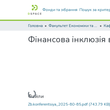
Фонди та зібрання
Пошук за крите
Головна
Факультет Економіки та бізнесу
Фінансова інклюзія 
Вантажиться...
Файли
Zb.konferentsiya_2025-80-85.pdf
(743.79 KB