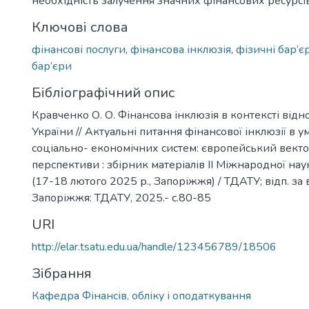
необхідність залучення значних фінансових ресурсі
Ключові слова
фінансові послуги
,
фінансова інклюзія
,
фізичні бар’є
бар’єри
Бібліографічний опис
Кравченко О. О. Фінансова інклюзія в контексті від
України // Актуальні питання фінансової інклюзії в 
соціально- економічних систем: європейський векто
перспективи : збірник матеріалів ІІ Міжнародної нау
(17-18 лютого 2025 р., Запоріжжя) / ТДАТУ; відп. за ви
Запоріжжя: ТДАТУ, 2025.- с.80-85
URI
http://elar.tsatu.edu.ua/handle/123456789/18506
Зібрання
Кафедра Фінансів, обліку і оподаткування