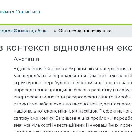
ріями
Статистика
Кафедра Фінансів, обліку і оподаткування
Фінансова інклюзія в контексті відновлення економіки України
в контексті відновлення ек
Анотація
Відновлення економіки України після завершення «г
має передбачати впровадження сучасних технологій
структурною перебудовою економікою, орієнтован
впровадження принципів сталого розвитку і циркул
енергоефективного та ресурсоефективного виробн
сприятиме забезпеченню високої конкурентоспром
національної економіки і, як наслідок, її ефективног
світову економіку. Вирішення цієї проблеми передб
)
значної кількості інвестиційних і інноваційних про