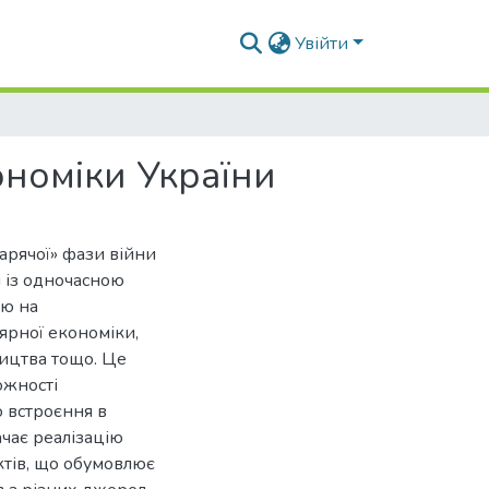
Увійти
ономіки України
арячої» фази війни
 із одночасною
ою на
ярної економіки,
ицтва тощо. Це
ожності
о встроєння в
ачає реалізацію
єктів, що обумовлює