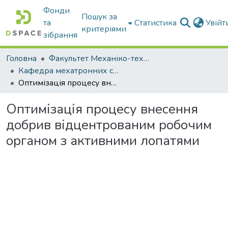
Фонди
Пошук за
та
Статистика
Увій
критеріями
зібрання
Головна
Факультет Механіко-технологічний
Кафедра мехатронних систем тракторів та сільскогосподарських машин
Оптимізація процесу внесення добрив відцентрованим робочим органом з активними лопатями
Оптимізація процесу внесення
добрив відцентрованим робочим
органом з активними лопатями