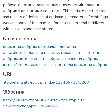
робочого органу машини для внесення мінеральних
добрив з активними лопатями. EN: In article the technique
and results of definition of optimum parameters of centrifugal
working body of the machine for entering mineral fertilizers
with active blades are stated.
Ключові слова
внесення добрив
,
мінеральні добрива
,
сільськогосподарські машини
,
механізація внесення
добрив
,
активні лопаті
,
добрива
,
розподіл добрив
,
імітаційне моделювання
,
агрегат для внесення добрив
URI
http://elar.tsatu.edu.ua/handle/123456789/3260
Зібрання
Кафедра мехатронних систем тракторів та
сільскогосподарських машин