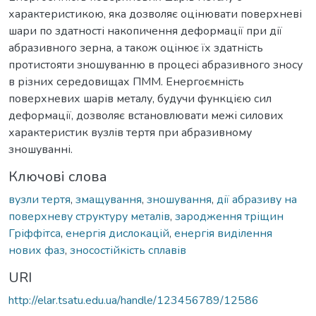
характеристикою, яка дозволяє оцінювати поверхневі
шари по здатності накопичення деформації при дії
абразивного зерна, а також оцінює їх здатність
протистояти зношуванню в процесі абразивного зносу
в різних середовищах ПММ. Енергоємність
поверхневих шарів металу, будучи функцією сил
деформації, дозволяє встановлювати межі силових
характеристик вузлів тертя при абразивному
зношуванні.
Ключові слова
вузли тертя
,
змащування
,
зношування
,
дії абразиву на
поверхневу структуру металів
,
зародження тріщин
Гріффітса
,
енергія дислокацій
,
енергія виділення
нових фаз
,
зносостійкість сплавів
URI
http://elar.tsatu.edu.ua/handle/123456789/12586