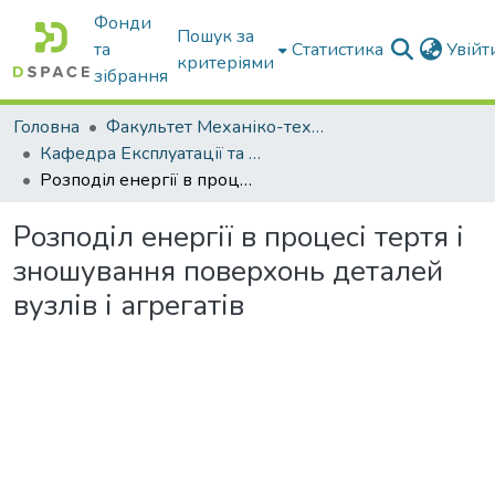
Фонди
Пошук за
та
Статистика
Увій
критеріями
зібрання
Головна
Факультет Механіко-технологічний
Кафедра Експлуатації та технічного сервісу машин
Розподіл енергії в процесі тертя і зношування поверхонь деталей вузлів і агрегатів
Розподіл енергії в процесі тертя і
зношування поверхонь деталей
вузлів і агрегатів