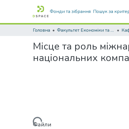
Фонди та зібрання
Пошук за крите
Головна
Факультет Економіки та бізнесу
Місце та роль міжна
національних компа
Файли