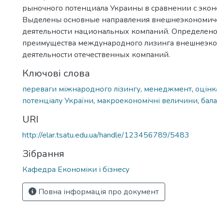
рыночного потенциала Украины в сравнении с экон
Выделены основные направления внешнеэкономич
деятельности национальных компаний. Определено 
преимущества международного лизинга внешнеэк
деятельности отечественных компаний.
Ключові слова
переваги міжнародного лізингу
,
менеджмент
,
оцінк
потенціалу України
,
макроекономічні величини
,
бал
URI
http://elar.tsatu.edu.ua/handle/123456789/5483
Зібрання
Кафедра Економіки і бізнесу
Повна інформація про документ