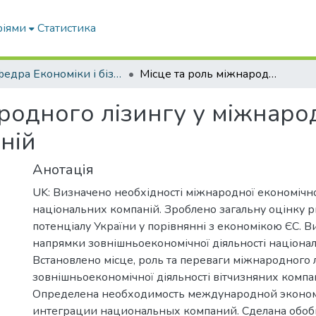
ріями
Статистика
Кафедра Економіки і бізнесу
Місце та роль міжнародного лізингу у міжнародній діяльності національних компаній
родного лізингу у міжнарод
ній
Анотація
UK: Визначено необхідності міжнародної економічної
національних компаній. Зроблено загальну оцінку 
потенціалу України у порівнянні з економікою ЄС. В
напрямки зовнішньоекономічної діяльності націона
Встановлено місце, роль та переваги міжнародного 
зовнішньоекономічної діяльності вітчизняних компан
Определена необходимость международной эконо
интеграции национальных компаний. Сделана обо