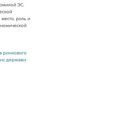
омикой ЭС.
еской
место, роль и
ономической
а ринкового
анс держави