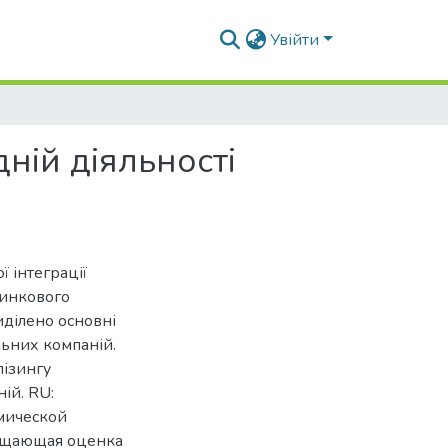
Увійти
ній діяльності
 інтеграції
ринкового
иділено основні
льних компаній.
лізингу
ій. RU:
мической
бщающая оценка