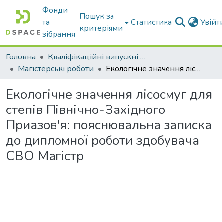
Фонди
Пошук за
та
Статистика
Увій
критеріями
зібрання
Головна
Кваліфікаційні випускні роботи бакалаврів і магістрів
Магістерські роботи
Екологічне значення лісосмуг для степів Північно-Західного Приазов'я: пояснювальна записка до дипломної роботи здобувача СВО Магістр
Екологічне значення лісосмуг для
степів Північно-Західного
Приазов'я: пояснювальна записка
до дипломної роботи здобувача
СВО Магістр