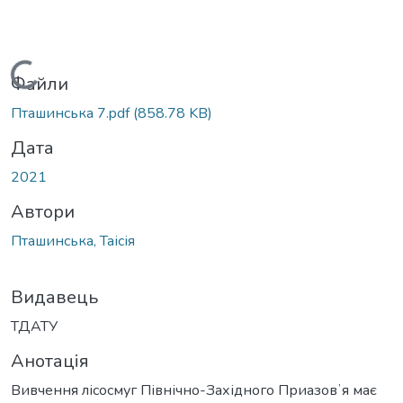
Вантажиться...
Файли
Пташинська 7.pdf
(858.78 KB)
Дата
2021
Автори
Пташинська, Таісія
Видавець
ТДАТУ
Анотація
Вивчення лісосмуг Північно-Західного Приазовʼя має