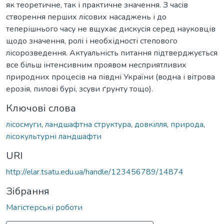
як теоретичне, так і практичне значення. З часів
створення перших лісових насаджень і до
теперішнього часу не вщухає дискусія серед науковців
щодо значення, ролі і необхідності степового
лісорозведення. Актуальність питання підтверджується
все більш інтенсивним проявом несприятливих
природних процесів на півдні України (водна і вітрова
ерозія, пилові бурі, зсуви ґрунту тощо).
Ключові слова
лісосмуги
,
ландшафтна структура
,
довкілля
,
природа
,
лісокультурні ландшафти
URI
http://elar.tsatu.edu.ua/handle/123456789/14874
Зібрання
Магістерські роботи