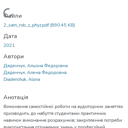
Вантажиться...
Файли
2_sam_rob_z_phyz.pdf
(890.45 KB)
Дата
2021
Автори
Дяденчук, Альона Федорівна
Дяденчук, Алена Федоровна
Diadenchuk, Alona
Анотація
Виконання самостійної роботи на аудиторних заняттях
призводить до набуття студентами практичних
навичок виконання розрахунків; закріплення потреби
використання отриманих знань у професійній