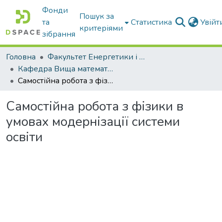
Фонди
Пошук за
та
Статистика
Увій
критеріями
зібрання
Головна
Факультет Енергетики і комп'ютерних технологій
Кафедра Вища математика та фізика
Самостійна робота з фізики в умовах модернізації системи освіти
Самостійна робота з фізики в
умовах модернізації системи
освіти