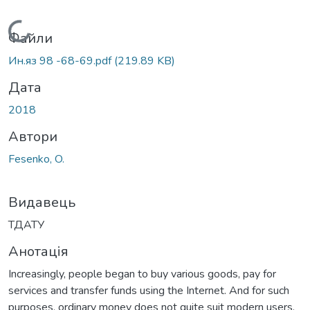
Вантажиться...
Файли
Ин.яз 98 -68-69.pdf
(219.89 KB)
Дата
2018
Автори
Fesenko, O.
Видавець
ТДАТУ
Анотація
Increasingly, people began to buy various goods, pay for
services and transfer funds using the Internet. And for such
purposes, ordinary money does not quite suit modern users.