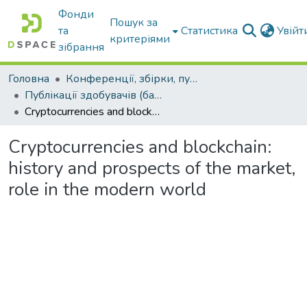
Фонди
Пошук за
та
Статистика
Увій
критеріями
зібрання
Головна
Конференції, збірки, публікації молодих вчених і здобувачів : магістрів, бакалаврів, аспірантів.
Публікації здобувачів (бакалаврів. магістрів, аспірантів)
Cryptocurrencies and blockchain: history and prospects of the market, role in the modern world
Cryptocurrencies and blockchain:
history and prospects of the market,
role in the modern world