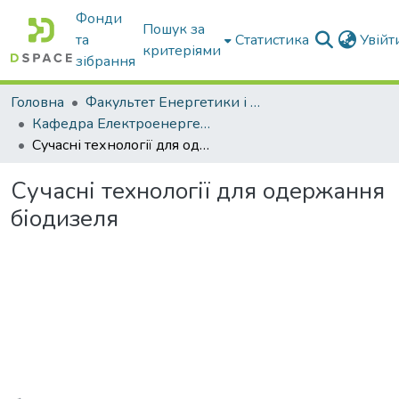
Фонди
Пошук за
та
Статистика
Увій
критеріями
зібрання
Головна
Факультет Енергетики і комп'ютерних технологій
Кафедра Електроенергетики і електротехнологій
Сучасні технології для одержання біодизеля
Сучасні технології для одержання
біодизеля
Вантажиться...