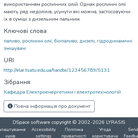
використанням рослинних олій. Однак рослинні олії
мають ряд недоліків, усунути які можна, застосовуючи
їх в суміші з дизельним пальним.
Ключові слова
паливо
,
рослинні олії
,
біопаливо
,
дизелі
,
гідродинамічні
змішувачі
URI
http://elar.tsatu.edu.ua/handle/123456789/5131
Зібрання
Кафедра Електроенергетики і електротехнологій
Повна інформація про документ
DSpace software
copyright © 2002-2026
LYRASIS
алаштування
Accessibility
Політика
Угода
Sen
куків
settings
приватності
користувача
Feedba