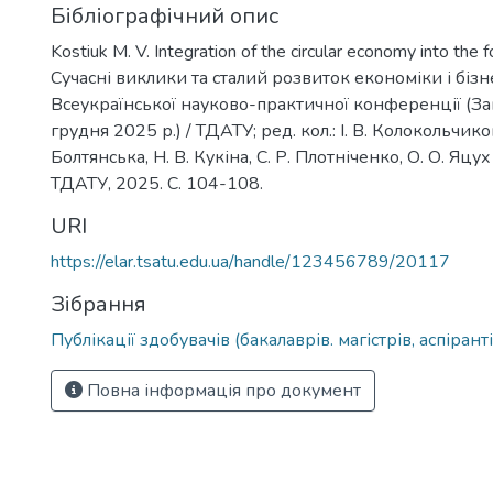
Бібліографічний опис
Kostiuk M. V. Integration of the circular economy into the f
Сучасні виклики та сталий розвиток економіки і бізне
Всеукраїнської науково-практичної конференції (З
грудня 2025 р.) / ТДАТУ; ред. кол.: І. В. Колокольчиков
Болтянська, Н. В. Кукіна, С. Р. Плотніченко, О. О. Яцух 
ТДАТУ, 2025. С. 104-108.
URI
https://elar.tsatu.edu.ua/handle/123456789/20117
Зібрання
Публікації здобувачів (бакалаврів. магістрів, аспіранті
Повна інформація про документ