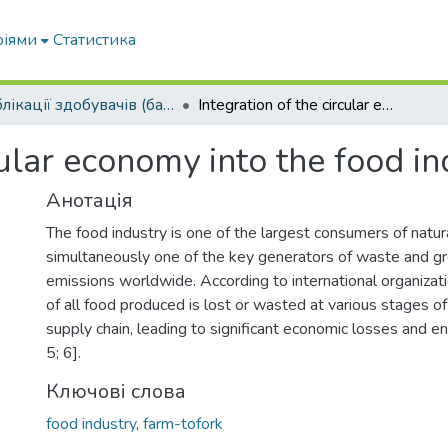
ріями
Статистика
Публікації здобувачів (бакалаврів. магістрів, аспірантів)
Integration of the circular economy into the food industry
cular economy into the food in
Анотація
The food industry is one of the largest consumers of natu
simultaneously one of the key generators of waste and 
emissions worldwide. According to international organizati
of all food produced is lost or wasted at various stages of
supply chain, leading to significant economic losses and en
5; 6].
Ключові слова
food industry
,
farm-tofork