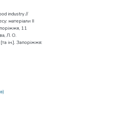
ood industry //
су: матеріали IІ
апоріжжя, 11
а, Л. О.
[та ін.]. Запоріжжя:
в)