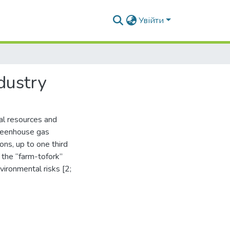
Увійти
dustry
ral resources and
greenhouse gas
ons, up to one third
 the “farm-tofork”
vironmental risks [2;