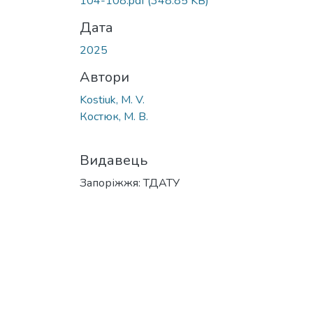
104-108.pdf
(348.85 KB)
Дата
2025
Автори
Kostiuk, M. V.
Костюк, М. В.
Видавець
Запоріжжя: ТДАТУ