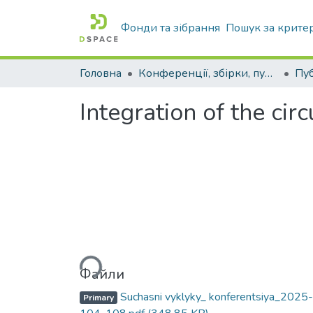
Фонди та зібрання
Пошук за крите
Головна
Конференції, збірки, публікації молодих вчених і здобувачів : магістрів, бакалаврів, аспірантів.
Integration of the cir
Вантажиться...
Файли
Suchasni vyklyky_ konferentsiya_2025-
Primary