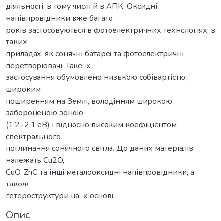
діяльності, в тому числі й в АПК. Оксидні
напівпровідники вже багато
років застосовуються в фотоелектричних технологіях, в
таких
приладах, як сонячні батареї та фотоелектричні
перетворювачі. Таке їх
застосування обумовлено низькою собівартістю,
широким
поширенням на Землі, володінням широкою
забороненою зоною
(1,2÷2,1 еВ) і відносно високим коефіцієнтом
спектрального
поглинання сонячного світла. До даних матеріалів
належать Cu2O,
CuO, ZnO та інші металооксидні напівпровідники, а
також
гетероструктури на їх основі.
Опис