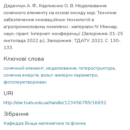
Дяденчук А. Ф., Карпиєнко О. В. Моделювання
сонячного елементу на основі оксиду міді. Технічне
забезпечення інноваційних технологій в
агропромисловому комплексі : матеріали IV Міжнар.
наук.-практ. Інтернет-конференції (Запоріжжя, 01-25
листопада 2022 р.). Запоріжжя : ТДАТУ, 2022. С. 130-
133.
Ключові слова
сонячний елемент
,
моделювання
,
гетероструктура
,
сонячна енергія
,
вольт-амперні параметри
,
фотоперетворювач
URI
http://elar.tsatu.edu.ua/handle/123456789/16692
Зібрання
Кафедра Вища математика та фізика