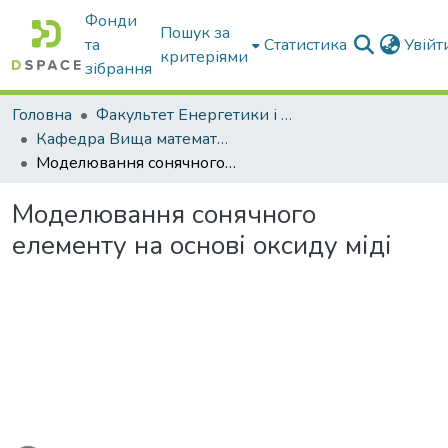
Фонди
Пошук за
та
Статистика
Увій
критеріями
зібрання
Головна
Факультет Енергетики і комп'ютерних технологій
Кафедра Вища математика та фізика
Моделювання сонячного елементу на основі оксиду міді
Моделювання сонячного
елементу на основі оксиду міді