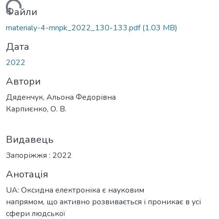
житься...
Файли
materialy-4-mnpk_2022_130-133.pdf
(1.03 MB)
Дата
2022
Автори
Дяденчук, Альона Федорівна
Карпиєнко, О. В.
Видавець
Запоріжжя : 2022
Анотація
UA: Оксидна електроніка є науковим
напрямом, що активно розвивається і проникає в усі
сфери людської