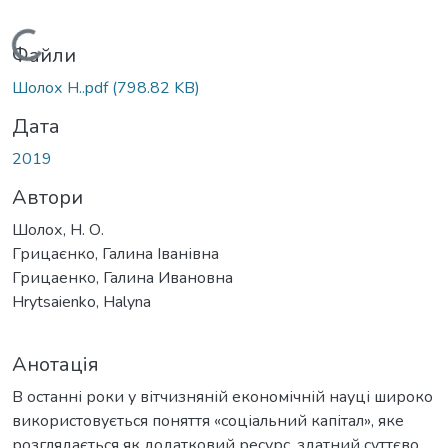
Вантажиться...
Файли
Шолох Н..pdf
(798.82 KB)
Дата
2019
Автори
Шолох, Н. О.
Грицаєнко, Галина Іванівна
Грицаенко, Галина Ивановна
Hrytsaienko, Halyna
Анотація
В останні роки у вітчизняній економічній науці широко
використовується поняття «соціальний капітал», яке
розглядається як додатковий ресурс, здатний суттєво