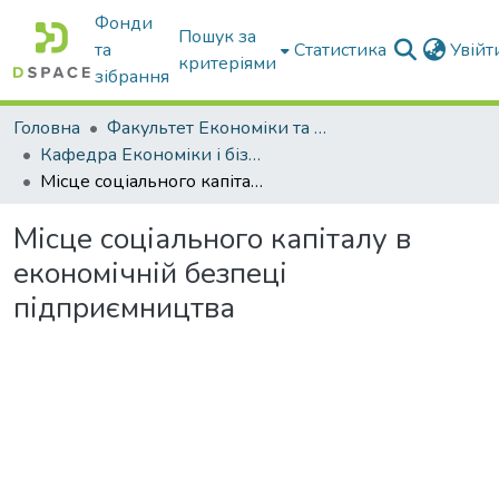
Фонди
Пошук за
та
Статистика
Увій
критеріями
зібрання
Головна
Факультет Економіки та бізнесу
Кафедра Економіки і бізнесу
Місце соціального капіталу в економічній безпеці підприємництва
Місце соціального капіталу в
економічній безпеці
підприємництва