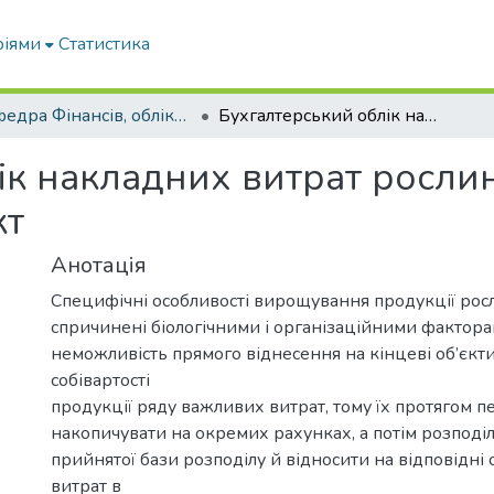
ріями
Статистика
Кафедра Фінансів, обліку і оподаткування
Бухгалтерський облік накладних витрат рослинництва: управлінський аспект
ік накладних витрат росли
кт
Анотація
Специфічні особливості вирощування продукції рос
спричинені біологічними і організаційними факто
неможливість прямого віднесення на кінцеві об’єкти
собівартості
продукції ряду важливих витрат, тому їх протягом п
накопичувати на окремих рахунках, а потім розподіл
прийнятої бази розподілу й відносити на відповідні 
витрат в