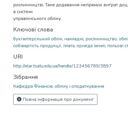
рослинництві. Таке додавання непрямих витрат доц
в системі
управлінського обліку.
Ключові слова
бухгалтерскький облік
,
накладні
,
рослинництво
,
облі
собівартість продукції
,
плата
,
орнеда землі
,
польові с
URI
http://elar.tsatu.edu.ua/handle/123456789/3897
Зібрання
Кафедра Фінансів, обліку і оподаткування
Повна інформація про документ