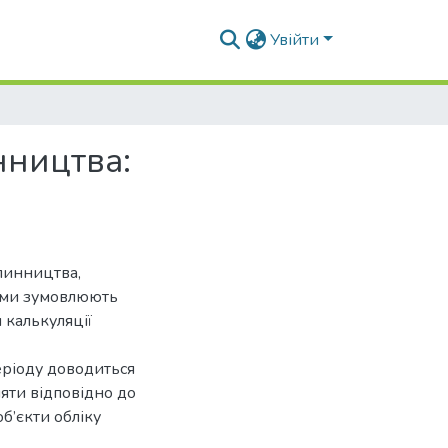
Увійти
нництва:
линництва,
рами зумовлюють
 калькуляції
еріоду доводиться
яти відповідно до
об’єкти обліку