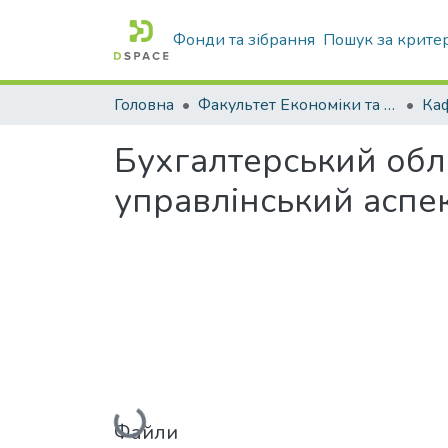
Фонди та зібрання
Пошук за крите
Головна
Факультет Економіки та бізнесу
Бухгалтерський обл
управлінський аспе
Вантажиться...
Файли