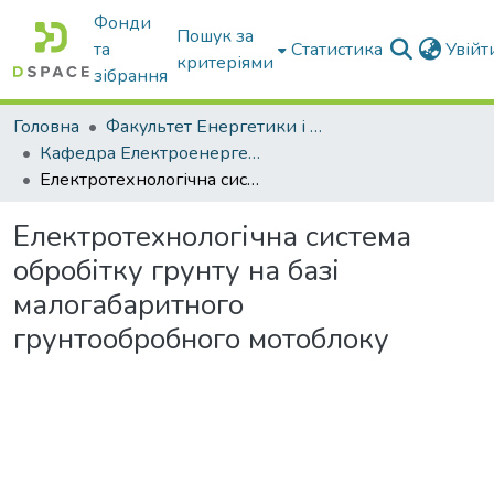
Фонди
Пошук за
та
Статистика
Увій
критеріями
зібрання
Головна
Факультет Енергетики і комп'ютерних технологій
Кафедра Електроенергетики і електротехнологій
Електротехнологічна система обробітку грунту на базі малогабаритного грунтообробного мотоблоку
Електротехнологічна система
обробітку грунту на базі
малогабаритного
грунтообробного мотоблоку