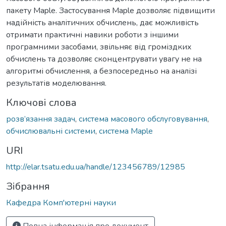
пакету Maple. Застосування Maple дозволяє підвищити
надійність аналітичних обчислень, дає можливість
отримати практичні навики роботи з іншими
програмними засобами, звільняє від громіздких
обчислень та дозволяє сконцентрувати увагу не на
алгоритмі обчислення, а безпосередньо на аналізі
результатів моделювання.
Ключові слова
розв’язання задач
,
система масового обслуговування
,
обчислювальні системи
,
система Maple
URI
http://elar.tsatu.edu.ua/handle/123456789/12985
Зібрання
Кафедра Комп'ютерні науки
Повна інформація про документ