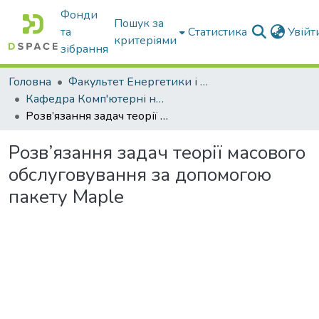
Фонди
Пошук за
та
Статистика
Увій
критеріями
зібрання
Головна
Факультет Енергетики і комп'ютерних технологій
Кафедра Комп'ютерні науки
Розв’язання задач теорії масового обслуговування за допомогою пакету Maple
Розв’язання задач теорії масового
обслуговування за допомогою
пакету Maple