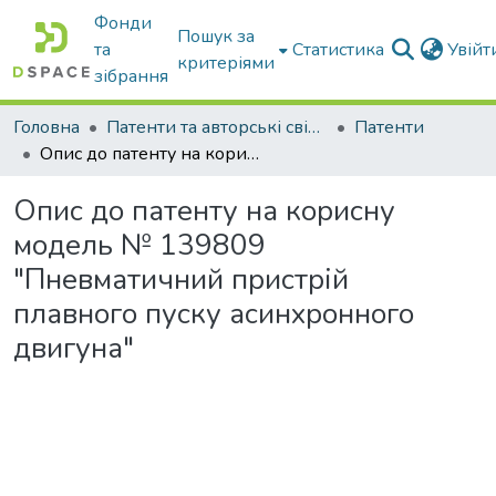
Фонди
Пошук за
та
Статистика
Увій
критеріями
зібрання
Головна
Патенти та авторські свідоцтва
Патенти
Опис до патенту на корисну модель № 139809 "Пневматичний пристрій плавного пуску асинхронного двигуна"
Опис до патенту на корисну
модель № 139809
"Пневматичний пристрій
плавного пуску асинхронного
двигуна"