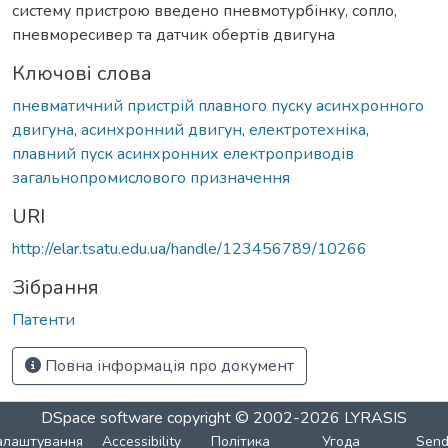
систему пристрою введено пневмотурбінку, сопло,
пневморесивер та датчик обертів двигуна
Ключові слова
пневматичний пристрій плавного пуску асинхронного
двигуна
,
асинхронний двигун
,
електротехніка
,
плавний пуск асинхронних електроприводів
загальнопромислового призначення
URI
http://elar.tsatu.edu.ua/handle/123456789/10266
Зібрання
Патенти
Повна інформація про документ
DSpace software
copyright © 2002-2026
LYRASIS
алаштування
Accessibility
Політика
Угода
Sen