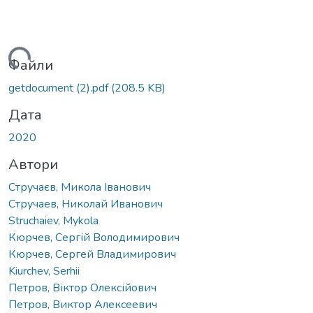
ажиться...
Файли
getdocument (2).pdf
(208.5 KB)
Дата
2020
Автори
Стручаєв, Микола Іванович
Стручаев, Николай Иванович
Struchaiev, Mykola
Кюрчев, Сергій Володимирович
Кюрчев, Сергей Владимирович
Kiurchеv, Serhii
Петров, Віктор Олексійович
Петров, Виктор Алексеевич