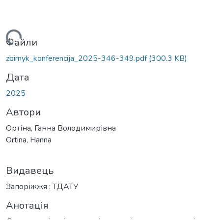
антажиться...
Файли
zbirnyk_konferencija_2025-346-349.pdf
(300.3 KB)
Дата
2025
Автори
Ортіна, Ганна Володимирівна
Ortina, Hanna
Видавець
Запоріжжя : ТДАТУ
Анотація