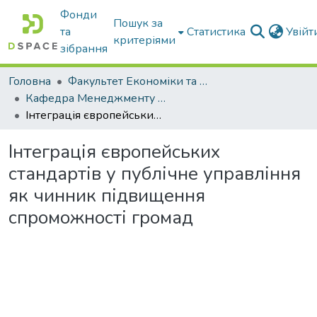
Фонди
Пошук за
та
Статистика
Увій
критеріями
зібрання
Головна
Факультет Економіки та бізнесу
Кафедра Менеджменту та публічного адміністрування
Інтеграція європейських стандартів у публічне управління як чинник підвищення спроможності громад
Інтеграція європейських
стандартів у публічне управління
як чинник підвищення
спроможності громад