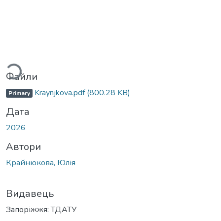
ться...
Файли
Kraynjkova.pdf
(800.28 KB)
Primary
Дата
2026
Автори
Крайнюкова, Юлія
Видавець
Запоріжжя: ТДАТУ