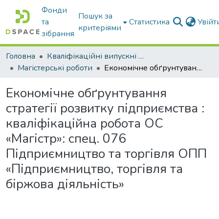
Фонди
Пошук за
та
Статистика
Увій
критеріями
зібрання
Головна
Кваліфікаційні випускні роботи бакалаврів і магістрів
Магістерські роботи
Економічне обґрунтування стратегії розвитку підприємства : кваліфікаційна робота ОС «Магістр»: спец. 076 Підприємництво та торгівля ОПП «Підприємництво, торгівля та біржова діяльність»
Економічне обґрунтування
стратегії розвитку підприємства :
кваліфікаційна робота ОС
«Магістр»: спец. 076
Підприємництво та торгівля ОПП
«Підприємництво, торгівля та
біржова діяльність»