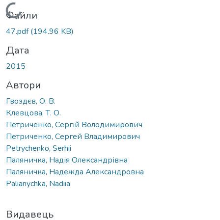
Вантажиться...
Файли
47.pdf
(194.96 KB)
Дата
2015
Автори
Гвоздєв, О. В.
Клевцова, Т. О.
Петриченко, Сергій Володимирович
Петриченко, Сергей Владимирович
Petrychenko, Serhii
Паляничка, Надія Олександрівна
Паляничка, Надежда Александровна
Palianychka, Nadiia
Видавець