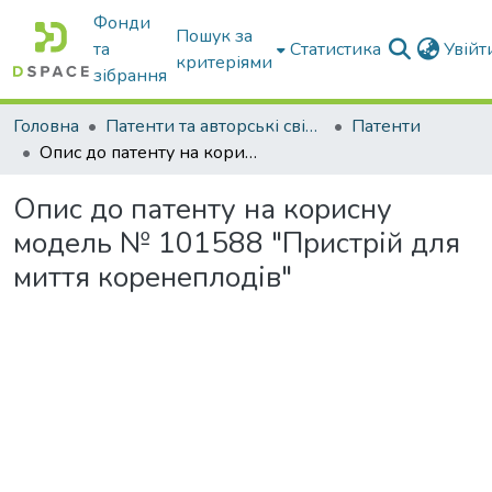
Фонди
Пошук за
та
Статистика
Увій
критеріями
зібрання
Головна
Патенти та авторські свідоцтва
Патенти
Опис до патенту на корисну модель № 101588 "Пристрій для миття коренеплодів"
Опис до патенту на корисну
модель № 101588 "Пристрій для
миття коренеплодів"