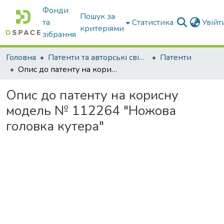
Фонди
Пошук за
та
Статистика
Увій
критеріями
зібрання
Головна
Патенти та авторські свідоцтва
Патенти
Опис до патенту на корисну модель № 112264 "Ножова головка кутера"
Опис до патенту на корисну
модель № 112264 "Ножова
головка кутера"