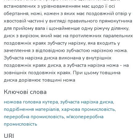
встановлених з урівноваженням мас щодо її осі
обертання, ножі, кожен з яких має поздовжній отвір у
хвостовій частині у вигляді правильного прямокутника
для прийому вала і щонайменше одну ріжучу ділянку,
диск з вирізом, який має на протилежних паралельних
поздовжніх краях зубчасту нарізку, яка входить у
зачеплення з відповідною зубчастою нарізкою ножа.
Зубчаста нарізка диска виконана у внутрішніх
поздовжніх краях диска, а зубчаста нарізка ножа - на
зовнішніх поздовжніх краях. При цьому товщина
диска дорівнює товщині ножа
Ключові слова
ножова головка кутера
,
зубчаста нарізка диска
,
подрібнення матеріалів
,
харчова промисловість
,
переробна промисловість
,
м'ясопереробна
промисловість
URI