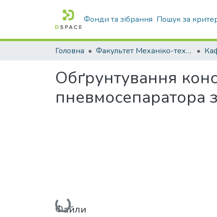
Фонди та зібрання
Пошук за крите
Головна
Факультет Механіко-технологічний
Обґрунтування конс
пневмосепаратора 
Вантажиться...
Файли