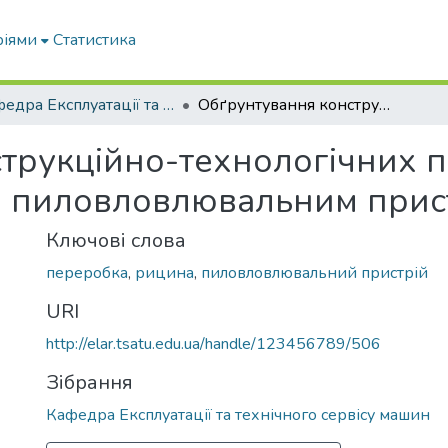
ріями
Статистика
Кафедра Експлуатації та технічного сервісу машин
Обґрунтування конструкційно-технологічних параметрів пневмосепаратора з пиловловлювальним пристроєм
трукційно-технологічних п
з пиловловлювальним прис
Ключові слова
переробка
,
рицина
,
пиловловлювальний пристрій
URI
http://elar.tsatu.edu.ua/handle/123456789/506
Зібрання
Кафедра Експлуатації та технічного сервісу машин