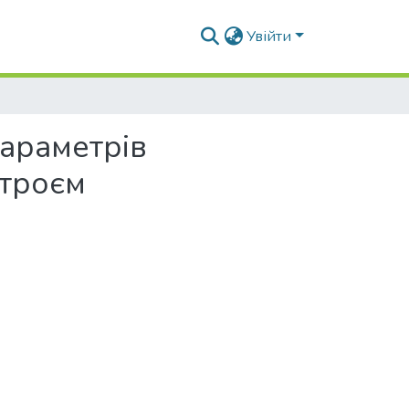
Увійти
араметрів
троєм