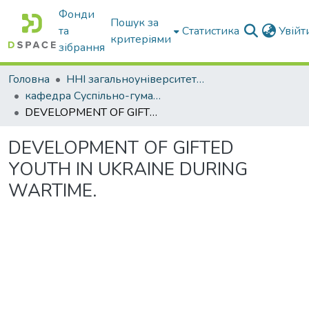
Фонди
Пошук за
та
Статистика
Увій
критеріями
зібрання
Головна
ННІ загальноуніверситетської підготовки
кафедра Суспільно-гуманітарні науки
DEVELOPMENT OF GIFTED YOUTH IN UKRAINE DURING WARTIME.
DEVELOPMENT OF GIFTED
YOUTH IN UKRAINE DURING
WARTIME.