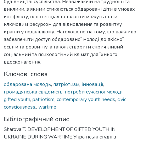
будівництві суспільства. Незважаючи на труднощі та
виклики, з якими стикаються обдаровані діти в умовах
конфлікту, їх потенціал та таланти можуть стати
ключовим ресурсом для відновлення та розвитку
країни у подальшому. Наголошено на тому, що важливо
забезпечити доступ обдарованої молоді до якісної
освіти та розвитку, а також створити сприятливий
соціальний та психологічний клімат для їхнього
вдосконалення.
Ключові слова
обдарована молодь
,
патріотизм
,
інновації
,
громадянська свідомість
,
потреби сучасної молоді
,
gifted youth
,
patriotism
,
contemporary youth needs
,
civic
consciousness,
,
wartime
Бібліографічний опис
Sharova T. DEVELOPMENT OF GIFTED YOUTH IN
UKRAINE DURING WARTIME.Українські студії в