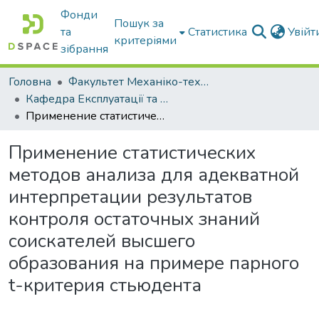
Фонди
Пошук за
та
Статистика
Увій
критеріями
зібрання
Головна
Факультет Механіко-технологічний
Кафедра Експлуатації та технічного сервісу машин
Применение статистических методов анализа для адекватной интерпретации результатов контроля остаточных знаний соискателей высшего образования на примере парного t-критерия стьюдента
Применение статистических
методов анализа для адекватной
интерпретации результатов
контроля остаточных знаний
соискателей высшего
образования на примере парного
t-критерия стьюдента