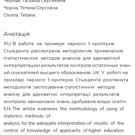
Черная, Татьяна Сергеевна
Чорна, Тетяна Сергіївна
Chorna, Tetiana
Анотація
RU: В работе на примере парного t-критерия
Стьюдента рассмотрена методология применения
статистических методов анализа для адекватной
интерпретации результатов контроля остаточных знан
ий соискателей высшего образования. UK: У роботі на
прикладі парного t-критерію Стьюдента розглянута
методологія застосування статистичних методів
аналізу для адекватної інтерпретації результатів
контролю залишкових знань здобувачів вищої освіти.
EN: The article examines the methodology of using of
statistics methods of
analysis for the adequate interpretation of results of the
control of knowledge of applicants of higher education