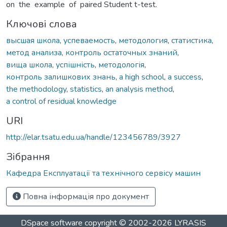
on the example of paired Student t-test.
Ключові слова
высшая школа
,
успеваемость
,
методология
,
статистика
,
метод анализа
,
контроль остаточных знаний
,
вища школа
,
успішність
,
методологія
,
контроль залишкових знань
,
a high school
,
a success
,
the methodology
,
statistics
,
an analysis method
,
a control of residual knowledge
URI
http://elar.tsatu.edu.ua/handle/123456789/3927
Зібрання
Кафедра Експлуатації та технічного сервісу машин
Повна інформація про документ
DSpace software
copyright © 2002-2026
LYRASIS