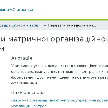
ріями
Статистика
Кафедра Економіки і бізнесу
Переваги та недоліки матричної організаційної структури управління проектом
и матричної організаційної
м
Анотація
У ринкових умовах для досягнення своїх цілей, вик
організацію, планування, мотивацію і контроль, які 
формування і досягнення цілей та повинні бути рез
ефективними
Ключові слова
матрична організаційна структура
,
управління прое
мотивація
,
контроль