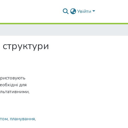
Увійти
 структури
ористовують
необхідні для
ультативними,
ктом
,
планування
,