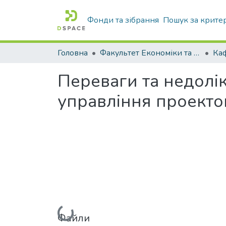
Фонди та зібрання
Пошук за крите
Головна
Факультет Економіки та бізнесу
Переваги та недолік
управління проекто
Вантажиться...
Файли