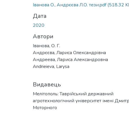
Іванова О., Андрєєва Л.О. тези.pdf
(518.32 K
Дата
2020
Автори
Іванова, О. Г.
Андрєєва, Лариса Олександрівна
Андреева, Лариса Александровна
Andrieieva, Larysa
Видавець
Мелітополь: Таврійський державний
агротехнологічний університет імені Дмит
Моторного