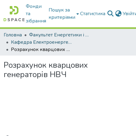
Фонди
Пошук за
та
Статистика
Увій
критеріями
зібрання
Головна
Факультет Енергетики і комп'ютерних технологій
Кафедра Електроенергетики і електротехнологій
Розрахунок кварцових генераторів НВЧ
Розрахунок кварцових
генераторів НВЧ