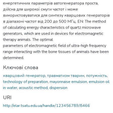
енергетичних параметрів автогенератора проста,
дійсна для широкої смуги частот і може
використовуватися для синтезу кварцових генераторів
в діапазоні частот від 200 до 500 МГц. EN: The method
of calculating energy characteristics of quartz microwave
generators, which are used in devices for electromagnetic
therapy animals. The optimal
parameters of electromagnetic field of ultra-high frequency
range interacting with the bone tissues of animals have been
determined.
Ключові слова
кварцовий генератор
,
травматизм тварин
,
потужність
,
technology of preparation
,
mayonnaise emulsion
,
emulsion oil
in water
,
acoustic method
,
dispersion
URI
http://elar.tsatu.edu.ua/handle/123456789/8466