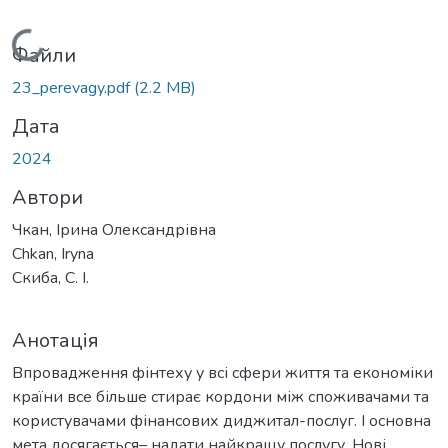
Вантажиться...
Файли
23_perevagy.pdf
(2.2 MB)
Дата
2024
Автори
Чкан, Ірина Олександрівна
Chkan, Iryna
Скиба, С. І.
Анотація
Впровадження фінтеху у всі сфери життя та економіки
країни все більше стирає кордони між споживачами та
користувачами фінансових диджитал-послуг. І основна
мета досягається– надати найкращу послугу. Нові