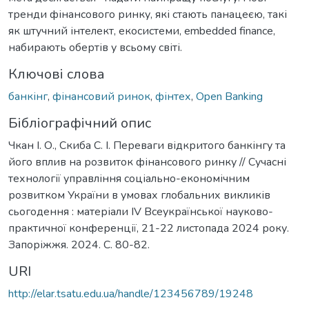
тренди фінансового ринку, які стають панацеєю, такі
як штучний інтелект, екосистеми, embedded finance,
набирають обертів у всьому світі.
Ключові слова
банкінг
,
фінансовий ринок
,
фінтех
,
Open Banking
Бібліографічний опис
Чкан І. О., Скиба С. І. Переваги відкритого банкінгу та
його вплив на розвиток фінансового ринку // Сучасні
технології управління соціально-економічним
розвитком України в умовах глобальних викликів
сьогодення : матеріали ІV Всеукраїнської науково-
практичної конференції, 21-22 листопада 2024 року.
Запоріжжя. 2024. С. 80-82.
URI
http://elar.tsatu.edu.ua/handle/123456789/19248