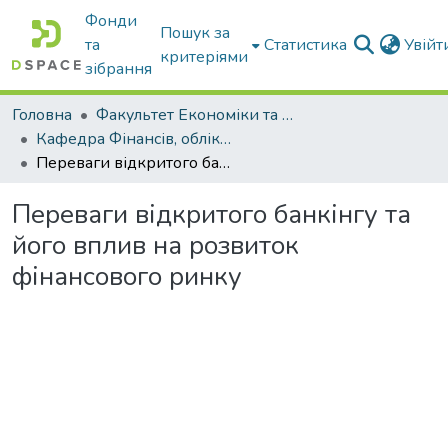
Фонди
Пошук за
та
Статистика
Увій
критеріями
зібрання
Головна
Факультет Економіки та бізнесу
Кафедра Фінансів, обліку і оподаткування
Переваги відкритого банкінгу та його вплив на розвиток фінансового ринку
Переваги відкритого банкінгу та
його вплив на розвиток
фінансового ринку