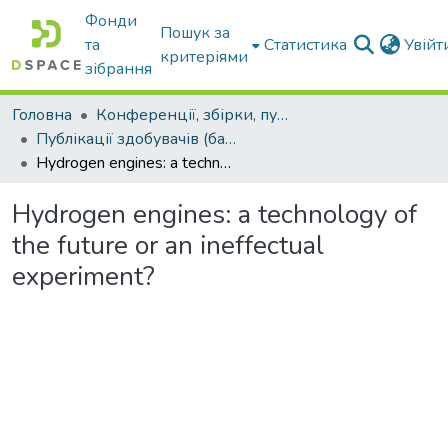
Фонди
Пошук за
та
Статистика
Увій
критеріями
зібрання
Головна
Конференції, збірки, публікації молодих вчених і здобувачів : магістрів, бакалаврів, аспірантів.
Публікації здобувачів (бакалаврів. магістрів, аспірантів)
Hydrogen engines: a technology of the future or an ineffectual experiment?
Hydrogen engines: a technology of
the future or an ineffectual
experiment?