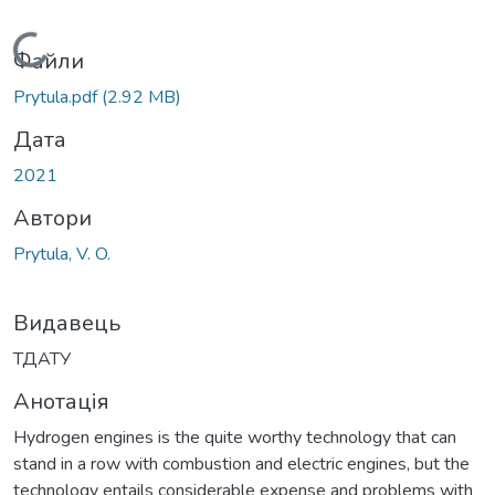
Вантажиться...
Файли
Prytula.pdf
(2.92 MB)
Дата
2021
Автори
Prytula, V. O.
Видавець
ТДАТУ
Анотація
Hydrogen engines is the quite worthy technology that can
stand in a row with combustion and electric engines, but the
technology entails considerable expense and problems with