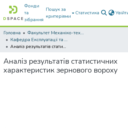
Фонди
Пошук за
та
Статистика
Увій
критеріями
зібрання
Головна
Факультет Механіко-технологічний
Кафедра Експлуатації та технічного сервісу машин
Аналіз результатів статистичних характеристик зернового вороху
Аналіз результатів статистичних
характеристик зернового вороху
Вантажиться...