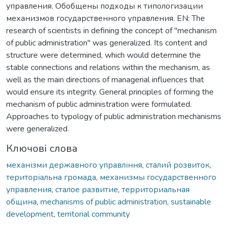
управления. Обобщены подходы к типологизации
механизмов государственного управления. EN: The
research of scientists in defining the concept of "mechanism
of public administration" was generalized. Its content and
structure were determined, which would determine the
stable connections and relations within the mechanism, as
well as the main directions of managerial influences that
would ensure its integrity. General principles of forming the
mechanism of public administration were formulated.
Approaches to typology of public administration mechanisms
were generalized.
Ключові слова
механізми державного управління
,
сталий розвиток
,
територіальна громада
,
механизмы государственного
управления
,
сталое развитие
,
территориальная
община
,
mechanisms of public administration
,
sustainable
development
,
territorial community