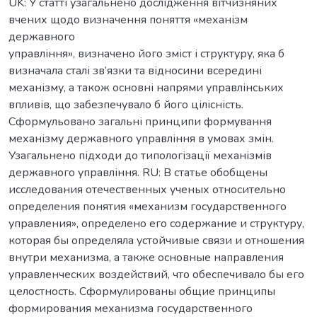
UK: У статті узагальнено дослідження вітчизняних
вчених щодо визначення поняття «механізм
державного
управління», визначено його зміст і структуру, яка б
визначала сталі зв’язки та відносини всередині
механізму, а також основні напрями управлінських
впливів, що забезпечувало б його цілісність.
Сформульовано загальні принципи формування
механізму державного управління в умовах змін.
Узагальнено підходи до типологізації механізмів
державного управління. RU: В статье обобщены
исследования отечественных ученых относительно
определения понятия «механизм государственного
управления», определено его содержание и структуру,
которая бы определяла устойчивые связи и отношения
внутри механизма, а также основные направления
управленческих воздействий, что обеспечивало бы его
целостность. Сформулированы общие принципы
формирования механизма государственного