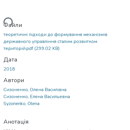
ься...
Файли
теоретичні підходи до формування механізмів
державного управління сталим розвитком
територій.pdf
(299.02 KB)
Дата
2018
Автори
Сизоненко, Олена Василівна
Сизоненко, Елена Васильевна
Syzonenko, Olena
Анотація