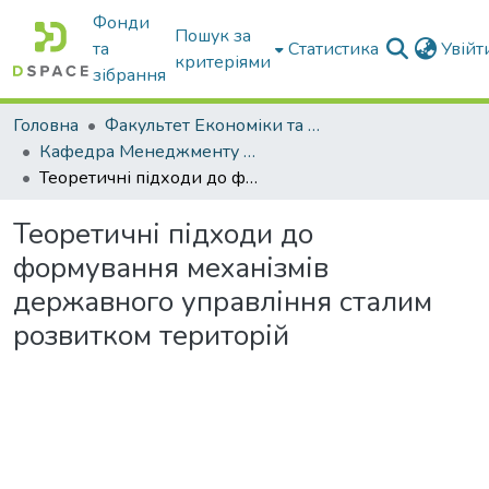
Фонди
Пошук за
та
Статистика
Увій
критеріями
зібрання
Головна
Факультет Економіки та бізнесу
Кафедра Менеджменту та публічного адміністрування
Теоретичні підходи до формування механізмів державного управління сталим розвитком територій
Теоретичні підходи до
формування механізмів
державного управління сталим
розвитком територій