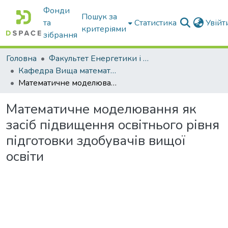
Фонди
Пошук за
та
Статистика
Увій
критеріями
зібрання
Головна
Факультет Енергетики і комп'ютерних технологій
Кафедра Вища математика та фізика
Математичне моделювання як засіб підвищення освітнього рівня підготовки здобувачів вищої освіти
Математичне моделювання як
засіб підвищення освітнього рівня
підготовки здобувачів вищої
освіти