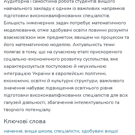
Аудиторна і самостійна робота студентів вищого
навчального закладу є одним із важливих напрямків
підготовки висококваліфікованих спеціалістів.
Більшість інженерних задач потребує математичного
моделювання, отже здобувачі освіти повинні розуміти
взаємозв’язок між предметом, явищем чи процесом та
його математичною моделлю. Актуальність теми
полягає в тому, що на сучасному етапі прискореного
соціально-економічного розвитку суспільства, яке
характеризується поступовою й неухильною
інтеграцією України в європейські політичні,
економічні, освітні й культурні структури, важливого
значення набуває підвищення освітнього рівня
підготовки висококваліфікованих спеціалістів для всіх
галузей діяльності, збагачення інтелектуального та
творчого потенціалу.
Ключові слова
начання
,
вища школа
,
спеціалісти
,
здобувачі вищої