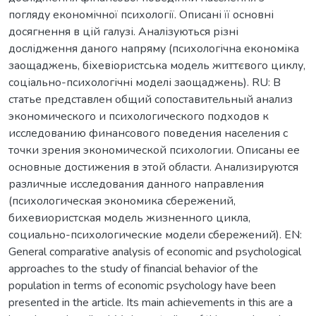
погляду економічної психології. Описані її основні
досягнення в цій галузі. Аналізуються різні
дослідження даного напряму (психологічна економіка
заощаджень, біхевіористська модель життєвого циклу,
соціально-психологічні моделі заощаджень). RU: В
статье представлен общий сопоставительный анализ
экономического и психологического подходов к
исследованию финансового поведения населения с
точки зрения экономической психологии. Описаны ее
основные достижения в этой области. Анализируются
различные исследования данного направления
(психологическая экономика сбережений,
бихевиористская модель жизненного цикла,
социально-психологические модели сбережений). EN:
General comparative analysis of economic and psychological
approaches to the study of financial behavior of the
population in terms of economic psychology have been
presented in the article. Its main achievements in this are a