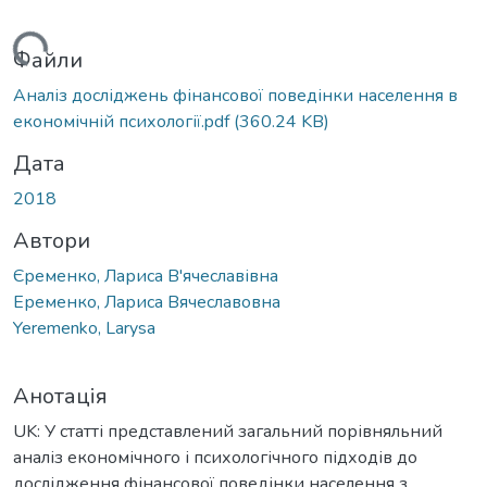
житься...
Файли
Аналіз досліджень фінансової поведінки населення в
економічній психології.pdf
(360.24 KB)
Дата
2018
Автори
Єременко, Лариса В'ячеславівна
Еременко, Лариса Вячеславовна
Yeremenko, Larysa
Анотація
UK: У статті представлений загальний порівняльний
аналіз економічного і психологічного підходів до
дослідження фінансової поведінки населення з