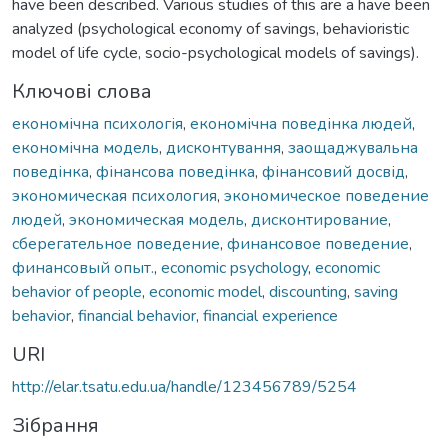
have been described. Various studies of this are a have been
analyzed (psychological economy of savings, behavioristic
model of life cycle, socio-psychological models of savings).
Ключові слова
економічна психологія
,
економічна поведінка людей
,
економічна модель
,
дисконтування
,
заощаджувальна
поведінка
,
фінансова поведінка
,
фінансовий досвід
,
экономическая психология
,
экономическое поведение
людей
,
экономическая модель
,
дисконтирование
,
сберегательное поведение
,
финансовое поведение
,
финансовый опыт.
,
economic psychology
,
economic
behavior of people
,
economic model
,
discounting
,
saving
behavior
,
financial behavior
,
financial experience
URI
http://elar.tsatu.edu.ua/handle/123456789/5254
Зібрання