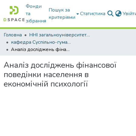
Фонди
Пошук за
та
Статистика
Увій
критеріями
зібрання
Головна
ННІ загальноуніверситетської підготовки
кафедра Суспільно-гуманітарні науки
Аналіз досліджень фінансової поведінки населення в економічній психології
Аналіз досліджень фінансової
поведінки населення в
економічній психології