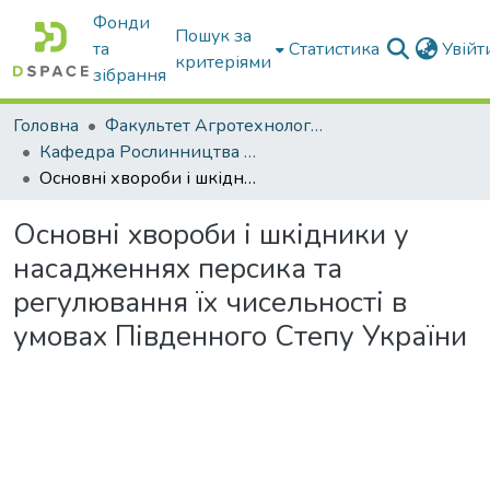
Фонди
Пошук за
та
Статистика
Увій
критеріями
зібрання
Головна
Факультет Агротехнологій та екології
Кафедра Рослинництва та садівництва ім. професора В.В. Калитки
Основні хвороби і шкідники у насадженнях персика та регулювання їх чисельності в умовах Південного Степу України
Основні хвороби і шкідники у
насадженнях персика та
регулювання їх чисельності в
умовах Південного Степу України