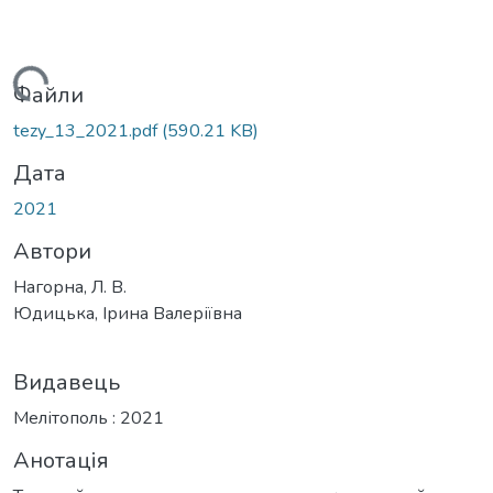
ажиться...
Файли
tezy_13_2021.pdf
(590.21 KB)
Дата
2021
Автори
Нагорна, Л. В.
Юдицька, Ірина Валеріївна
Видавець
Мелітополь : 2021
Анотація