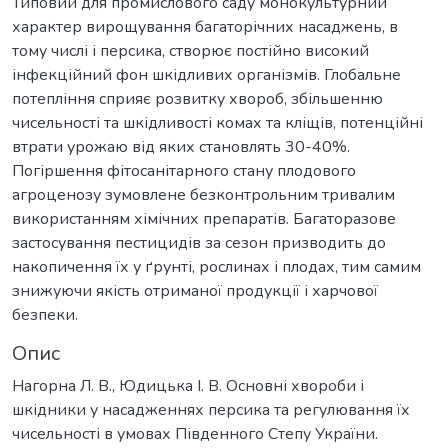
Типовий для промислового саду монокультурний
характер вирощування багаторічних насаджень, в
тому числі і персика, створює постійно високий
інфекційний фон шкідливих організмів. Глобальне
потепління сприяє розвитку хвороб, збільшенню
чисельності та шкідливості комах та кліщів, потенційні
втрати урожаю від яких становлять 30-40%.
Погіршення фітосанітарного стану плодового
агроценозу зумовлене безконтрольним тривалим
використанням хімічних препаратів. Багаторазове
застосування пестицидів за сезон призводить до
накопичення їх у ґрунті, рослинах і плодах, тим самим
знижуючи якість отриманої продукції і харчової
безпеки.
Опис
Нагорна Л. В., Юдицька І. В. Основні хвороби і
шкідники у насадженнях персика та регулювання їх
чисельності в умовах Південного Степу України.