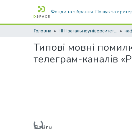
Фонди та зібрання
Пошук за крите
Головна
ННІ загальноуніверситетської підготовки
Типові мовні помилк
телеграм-каналів «
Вантажиться...
Файли