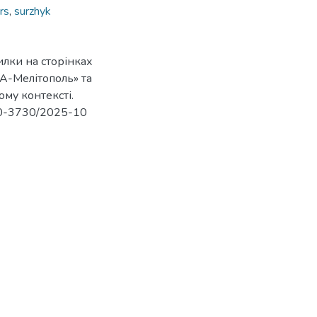
rs
,
surzhyk
илки на сторінках
ІА-Мелітополь» та
му контексті.
710-3730/2025-10