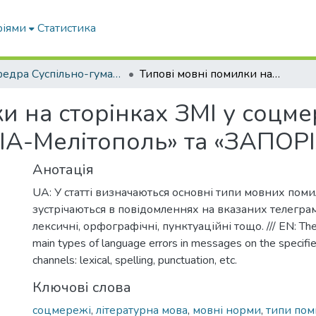
ріями
Статистика
кафедра Суспільно-гуманітарні науки
Типові мовні помилки на сторінках ЗМІ у соцмережах (на прикладі телеграм-каналів «РІА-Мелітополь» та «ЗАПОРІЖЖЯ.ІНФО»)
и на сторінках ЗМІ у соцм
РІА-Мелітополь» та «ЗАПО
Анотація
UA: У статті визначаються основні типи мовних помил
зустрічаються в повідомленнях на вказаних телегра
лексичні, орфографічні, пунктуаційні тощо. /// EN: The a
main types of language errors in messages on the specif
channels: lexical, spelling, punctuation, etc.
Ключові слова
соцмережі
,
літературна мова
,
мовні норми
,
типи пом