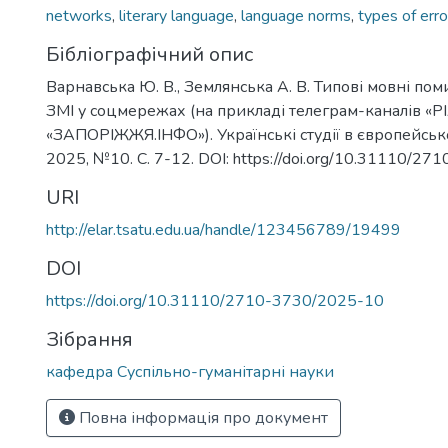
networks
,
literary language
,
language norms
,
types of erro
Бібліографічний опис
Варнавська Ю. В., Землянська А. В. Типові мовні пом
ЗМІ у соцмережах (на прикладі телеграм-каналів «Р
«ЗАПОРІЖЖЯ.ІНФО»). Українські студії в європейсько
2025, №10. С. 7-12. DOI: https://doi.org/10.31110/2
URI
http://elar.tsatu.edu.ua/handle/123456789/19499
DOI
https://doi.org/10.31110/2710-3730/2025-10
Зібрання
кафедра Суспільно-гуманітарні науки
Повна інформація про документ