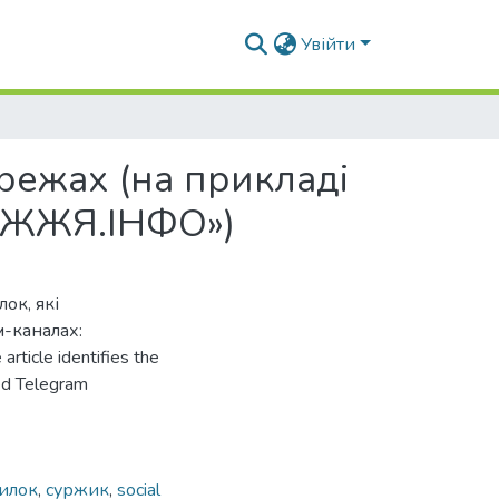
Увійти
ережах (на прикладі
РІЖЖЯ.ІНФО»)
ок, які
м-каналах:
rticle identifies the
ied Telegram
илок
,
суржик
,
social