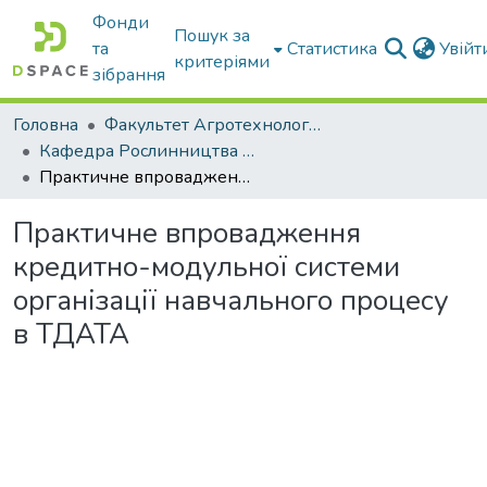
Фонди
Пошук за
та
Статистика
Увій
критеріями
зібрання
Головна
Факультет Агротехнологій та екології
Кафедра Рослинництва та садівництва ім. професора В.В. Калитки
Практичне впровадження кредитно-модульної системи організації навчального процесу в ТДАТА
Практичне впровадження
кредитно-модульної системи
організації навчального процесу
в ТДАТА