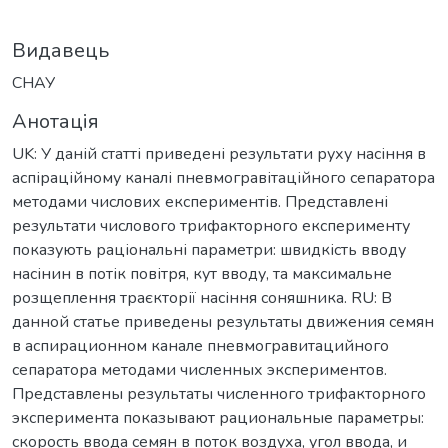
Видавець
СНАУ
Анотація
UK: У даній статті приведені результати руху насіння в
аспіраційному каналі пневмогравітаційного сепаратора
методами числових експериментів. Представлені
результати числового трифакторного експерименту
показують раціональні параметри: швидкість вводу
насінин в потік повітря, кут вводу, та максимальне
розщеплення траєкторії насіння соняшника. RU: В
данной статье приведены результаты движения семян
в аспирационном канале пневмогравитацийного
сепаратора методами численных экспериментов.
Представлены результаты численного трифакторного
эксперимента показывают рациональные параметры:
скорость ввода семян в поток воздуха, угол ввода, и