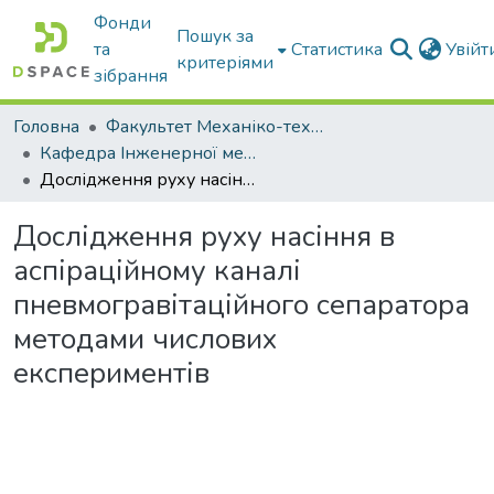
Фонди
Пошук за
та
Статистика
Увій
критеріями
зібрання
Головна
Факультет Механіко-технологічний
Кафедра Інженерної механіки та комп'ютерного проектування
Дослідження руху насіння в аспіраційному каналі пневмогравітаційного сепаратора методами числових експериментів
Дослідження руху насіння в
аспіраційному каналі
пневмогравітаційного сепаратора
методами числових
експериментів