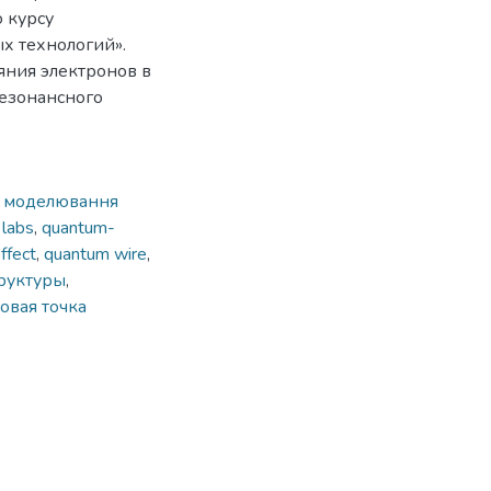
 курсу
 технологий».
яния электронов в
езонансного
,
моделювання
 labs
,
quantum-
ffect
,
quantum wire
,
руктуры
,
овая точка