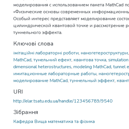
моделирования с использованием пакета MathCad по
«Физические основы современных информационных
Особый интереc представляет моделирование состо
цилиндрической квантовой точке и рассмотрение р
туннельного эффекта.
Ключові слова
імітаційні лабораторні роботи
,
наногетероструктури
MathCad
,
тунельний ефект
,
квантова точка
,
simulation
dimensional heterostructures
,
modeling MathCad
,
tunnel e
имитационные лабораторные работы
,
наногетерост
моделирование MathCad
,
туннельный эффект
,
квант
URI
http://elar.tsatu.edu.ua/handle/123456789/9540
Зібрання
Кафедра Вища математика та фізика