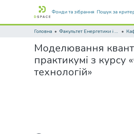
Фонди та зібрання
Пошук за крите
Головна
Факультет Енергетики і комп'ютерних технологій
Моделювання квант
практикумі з курсу 
технологій»