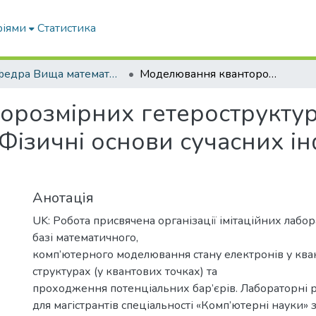
ріями
Статистика
Кафедра Вища математика та фізика
Моделювання кванторозмірних гетероструктур у лабораторному практикумі з курсу «Фізичні основи сучасних інформаційних технологій»
орозмірних гетероструктур
«Фізичні основи сучасних 
Анотація
UK: Робота присвячена організації імітаційних лабо
базі математичного,
комп’ютерного моделювання стану електронів у кв
структурах (у квантових точках) та
проходження потенціальних бар’єрів. Лабораторні 
для магістрантів спеціальності «Комп’ютерні науки» з