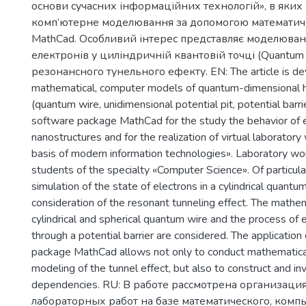
основи сучасних інформаційних технологій», в яки
комп’ютерне моделювання за допомогою математич
MathCad. Особливий інтереc представляє моделюван
електронів у циліндричній квантовій точці (Quantum 
резонансного тунельного ефекту. EN: The article is de
mathematical, computer models of quantum-dimensional h
(quantum wire, unidimensional potential pit, potential barri
software package MathCad for the study the behavior of e
nanostructures and for the realization of virtual laborator
basis of modern information technologies». Laboratory wo
students of the specialty «Computer Science». Of particular
simulation of the state of electrons in a cylindrical quantu
consideration of the resonant tunneling effect. The mathe
cylindrical and spherical quantum wire and the process of
through a potential barrier are considered. The application
package MathCad allows not only to conduct mathematica
modeling of the tunnel effect, but also to construct and in
dependencies. RU: В работе рассмотрена организац
лабораторных работ на базе математического, комп