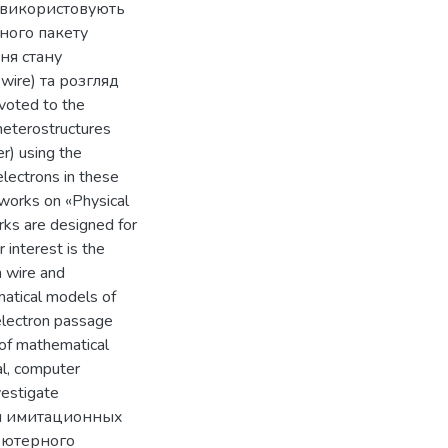
х використовують
ного пакету
ня стану
wire) та розгляд
voted to the
eterostructures
er) using the
lectrons in these
y works on «Physical
rks are designed for
 interest is the
m wire and
matical models of
 electron passage
 of mathematical
l, computer
vestigate
ия имитационных
ьютерного