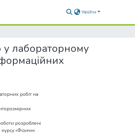
Увійти
 у лабораторному
інформаційних
раторних робіт на
анторозмірних
роботи розроблені
 курсу «Фізичні