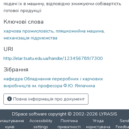
подачі їх в машину, відповідно знижуючи собівартість
готової продукції
Ключові слова
харчова промисловість
,
пляшкомийна машина
,
механізація підриємства
URI
http://elar.tsatu.edu.ua/handle/123456789/7300
Зібрання
кафедра Обладнання переробних і харчових
виробництв ім. професора Ф.Ю. Ялпачика
Повна інформація про документ
DSpace software
copyright © 2002-2026
LYRASIS
алаштування
Accessibility
Політика
Угода
Sen
куків
settings
приватності
користувача
Feedba