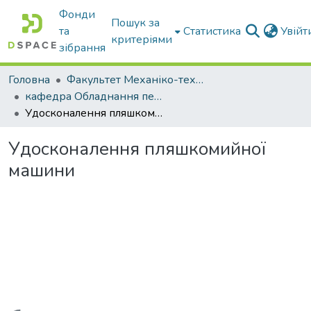
Фонди
Пошук за
та
Статистика
Увій
критеріями
зібрання
Головна
Факультет Механіко-технологічний
кафедра Обладнання переробних і харчових виробництв ім. професора Ф.Ю. Ялпачика
Удосконалення пляшкомийної машини
Удосконалення пляшкомийної
машини