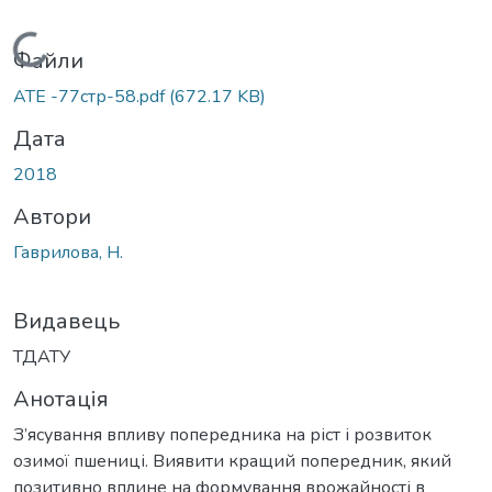
Вантажиться...
Файли
АТЕ -77стр-58.pdf
(672.17 KB)
Дата
2018
Автори
Гаврилова, Н.
Видавець
ТДАТУ
Анотація
З’ясування впливу попередника на ріст і розвиток
озимої пшениці. Виявити кращий попередник, який
позитивно вплине на формування врожайності в