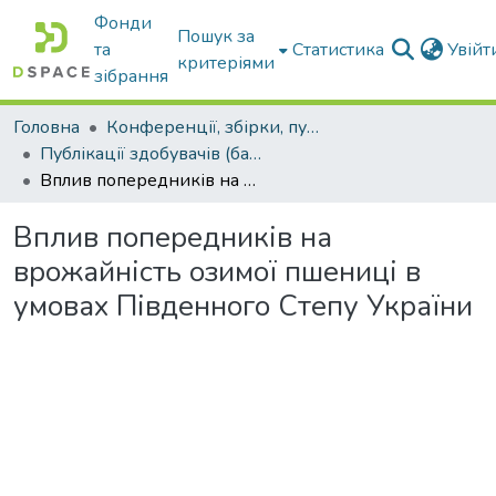
Фонди
Пошук за
та
Статистика
Увій
критеріями
зібрання
Головна
Конференції, збірки, публікації молодих вчених і здобувачів : магістрів, бакалаврів, аспірантів.
Публікації здобувачів (бакалаврів. магістрів, аспірантів)
Вплив попередників на врожайність озимої пшениці в умовах Південного Степу України
Вплив попередників на
врожайність озимої пшениці в
умовах Південного Степу України