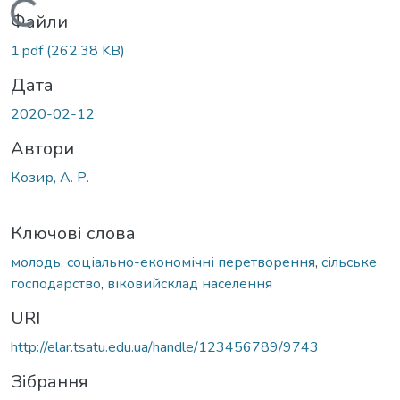
Вантажиться...
Файли
1.pdf
(262.38 KB)
Дата
2020-02-12
Автори
Козир, А. Р.
Ключові слова
молодь
,
соціально-економічні перетворення
,
сільське
господарство
,
віковийсклад населення
URI
http://elar.tsatu.edu.ua/handle/123456789/9743
Зібрання