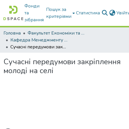
Фонди
Пошук за
та
Статистика
Увій
критеріями
зібрання
Головна
Факультет Економіки та бізнесу
Кафедра Менеджменту та публічного адміністрування
Сучасні передумови закріплення молоді на селі
Сучасні передумови закріплення
молоді на селі