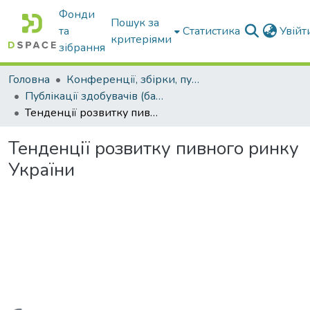
Фонди
Пошук за
та
Статистика
Увій
критеріями
зібрання
Головна
Конференції, збірки, публікації молодих вчених і здобувачів : магістрів, бакалаврів, аспірантів.
Публікації здобувачів (бакалаврів. магістрів, аспірантів)
Тенденції розвитку пивного ринку України
Тенденції розвитку пивного ринку
України