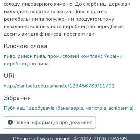
солоду, пивоварного ячменю. До скарбниці держави
надходять податки та акциз. Пиво є досить
рентабельним та популярним продуктом, тому
вкладання коштів у його виробництво передбачає
досить вигідні фінансові перспективи
Ключові слова
пиво
,
ринок пива
,
промисловий комплекс України
,
виробництво пива
URI
http://elar.tsatu.edu.ua/handle/123456789/11702
Зібрання
Публікації здобувачів (бакалаврів. магістрів, аспірантів)
Повна інформація про документ
DSpace software
copyright © 2002-2026
LYRASIS