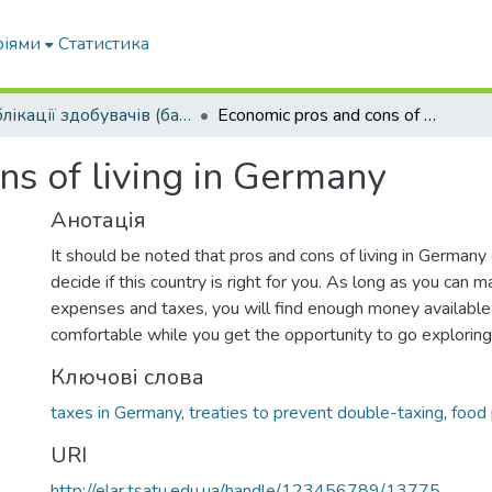
ріями
Статистика
Публікації здобувачів (бакалаврів. магістрів, аспірантів)
Economic pros and cons of living in Germany
ns of living in Germany
Анотація
It should be noted that pros and cons of living in Germany
decide if this country is right for you. As long as you can m
expenses and taxes, you will find enough money available
comfortable while you get the opportunity to go exploring 
Ключові слова
taxes in Germany
,
treaties to prevent double-taxing
,
food 
URI
http://elar.tsatu.edu.ua/handle/123456789/13775