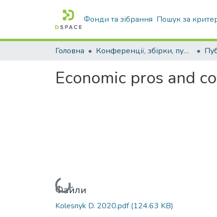
Фонди та зібрання
Пошук за крите
Головна
Конференції, збірки, публікації молодих вчених і здобувачів : магістрів, бакалаврів, аспірантів.
Economic pros and co
Вантажиться...
Файли
Kolesnyk D. 2020.pdf
(124.63 KB)