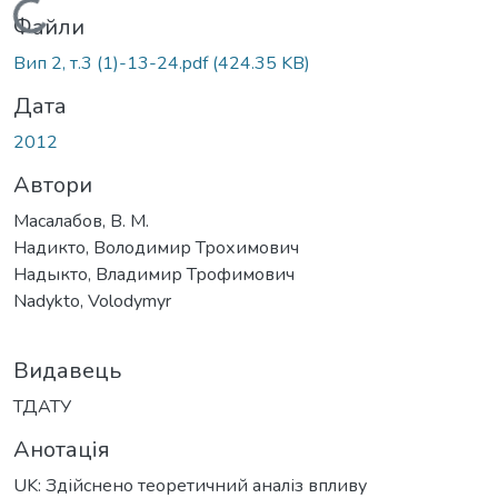
Вантажиться...
Файли
Вип 2, т.3 (1)-13-24.pdf
(424.35 KB)
Дата
2012
Автори
Масалабов, В. М.
Надикто, Володимир Трохимович
Надыкто, Владимир Трофимович
Nadykto, Volodymyr
Видавець
ТДАТУ
Анотація
UK: Здійснено теоретичний аналіз впливу