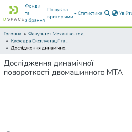
Фонди
Пошук за
та
Статистика
Увій
критеріями
зібрання
Головна
Факультет Механіко-технологічний
Кафедра Експлуатації та технічного сервісу машин
Дослідження динамічної повороткості двомашинного МТА
Дослідження динамічної
повороткості двомашинного МТА